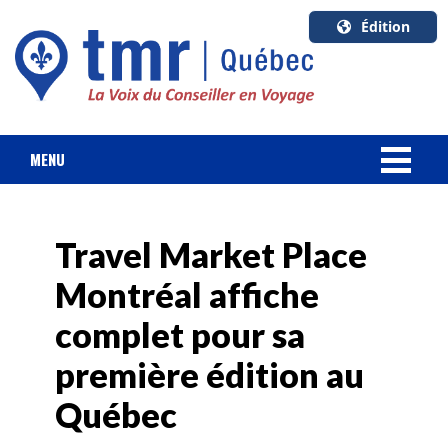
Édition
U.S.A.
English
Canada
English
MENU
Canada
NOUVELLES
Quebec
Français
Travel Market Place
FORFAIT VACANCES
Montréal affiche
CROISIÈRES
complet pour sa
HOTELS & RESORTS
première édition au
Québec
DESTINATIONS