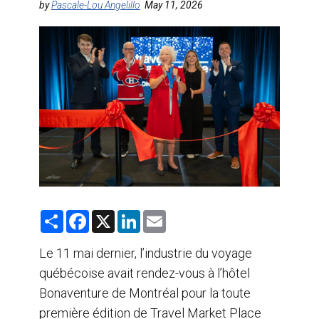
by
Pascale-Lou Angelillo
May 11, 2026
AGENTS DE VOYAGE
AIR
FORMATION & RESSOURCES
S
F
X
L
E
h
a
i
m
a
c
n
a
r
e
k
i
Le 11 mai dernier, l’industrie du voyage
e
b
e
l
québécoise avait rendez-vous à l’hôtel
o
d
o
I
Bonaventure de Montréal pour la toute
k
n
première édition de Travel Market Place