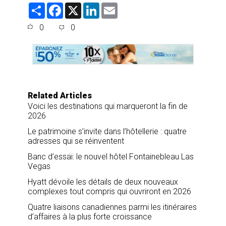
S
F
X
L
E
h
a
i
m
a
c
n
a
0
0
r
e
k
i
e
b
e
l
o
d
o
I
k
n
Related Articles
Voici les destinations qui marqueront la fin de
2026
Le patrimoine s’invite dans l’hôtellerie : quatre
adresses qui se réinventent
Banc d’essai: le nouvel hôtel Fontainebleau Las
Vegas
Hyatt dévoile les détails de deux nouveaux
complexes tout compris qui ouvriront en 2026
Quatre liaisons canadiennes parmi les itinéraires
d’affaires à la plus forte croissance