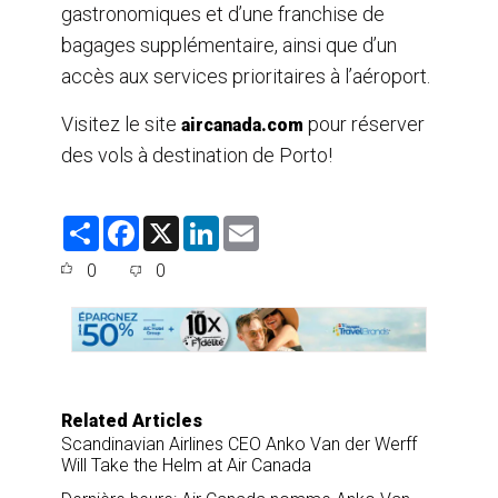
gastronomiques et d’une franchise de
bagages supplémentaire, ainsi que d’un
accès aux services prioritaires à l’aéroport.
Visitez le site
pour réserver
aircanada.com
des vols à destination de Porto!
S
F
X
L
E
h
a
i
m
a
c
n
a
0
0
r
e
k
i
e
b
e
l
o
d
o
I
k
n
Related Articles
Scandinavian Airlines CEO Anko Van der Werff
Will Take the Helm at Air Canada