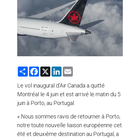
AGENTS DE VOYAGE
AIR
FORMATION & RESSOURCES
S
F
X
L
E
h
a
i
m
a
c
n
a
r
e
k
i
Le vol inaugural d’Air Canada a quitté
e
b
e
l
Montréal le 4 juin et est arrivé le matin du 5
o
d
o
I
juin à Porto, au Portugal.
k
n
« Nous sommes ravis de retourner à Porto,
notre toute nouvelle liaison européenne cet
été et deuxième destination au Portugal, a