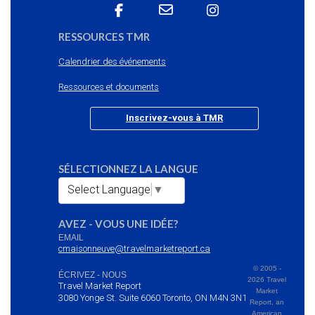
RESSOURCES TMR
Calendrier des événements
Ressources et documents
Inscrivez-vous à TMR
SÉLECTIONNEZ LA LANGUE
Select Language
▼
AVEZ - VOUS UNE IDÉE?
EMAIL
cmaisonneuve@travelmarketreport.ca
© 2005 -
ÉCRIVEZ - NOUS
2026 Travel
Travel Market Report
Market
3080 Yonge St. Suite 6060 Toronto, ON M4N 3N1
Report, an
American