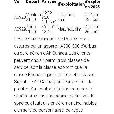
Vol
Départ
Arrivée
d’exploitation
d’exploitation
en 2025
Porto
Montréal
Lun., mer.,
Du 4 juin au
AC928
9:20
21:50
sam.
28 août
(+1 jour)
Porto
Montréal
Du 5 juin au
AC929
Mar., jeu., dim.
11:20
13:45
26 août
Les vols à destination de Porto seront
assurés par un appareil A330-300 d’Airbus
du parc aérien d’Air Canada. Les clients
peuvent choisir parmi trois classes de
service, soit la classe économique, la
classe Économique Privilège et la classe
Signature Air Canada, qui leur permet de
profiter d’un confort et d’une commodité
supérieurs dans une cabine exclusive, de
spacieux fauteuils entièrement inclinables,
d’un service personnalisé, de repas