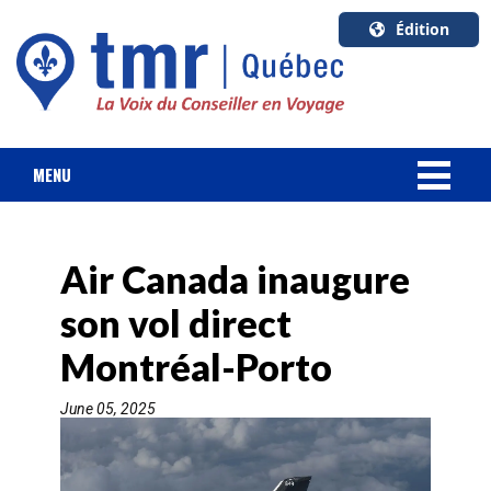
Édition
U.S.A.
English
Canada
English
MENU
Canada
NOUVELLES
Quebec
Français
Air Canada inaugure
FORFAIT VACANCES
son vol direct
CROISIÈRES
Montréal-Porto
HOTELS & RESORTS
June 05, 2025
DESTINATIONS