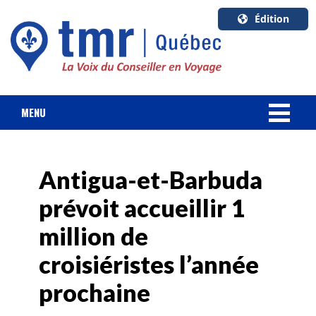
Édition
U.S.A.
English
Canada
English
MENU
Canada
NOUVELLES
Quebec
Français
Antigua-et-Barbuda
FORFAIT VACANCES
prévoit accueillir 1
CROISIÈRES
million de
HOTELS & RESORTS
croisiéristes l’année
prochaine
DESTINATIONS