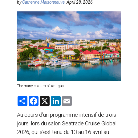
by
Catherine Maisonneuve
April 28, 2026
AGENTS DE VOYAGE
AIR
FORMATION & RESSOURCES
The many colours of Antigua.
S
F
X
L
E
h
a
i
m
a
c
n
a
r
e
k
i
Au cours d’un programme intensif de trois
e
b
e
l
jours, lors du salon Seatrade Cruise Global
o
d
o
I
2026, qui s’est tenu du 13 au 16 avril au
k
n