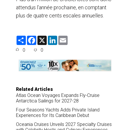
attendus l’année prochaine, en comptant
plus de quatre cents escales annuelles.
S
F
X
L
E
h
a
i
m
a
c
n
a
0
0
r
e
k
i
e
b
e
l
o
d
o
I
k
n
Related Articles
Atlas Ocean Voyages Expands Fly-Cruise
Antarctica Sailings for 2027-28
Four Seasons Yachts Adds Private Island
Experiences for Its Caribbean Debut
Oceania Cruises Unveils 2027 Specialty Cruises
with Celebrity Hosts and Culinary Experiences