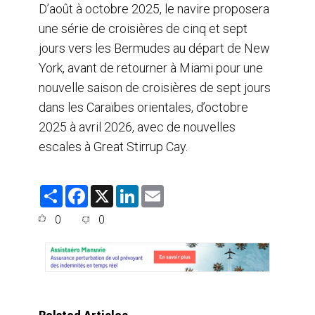
D’août à octobre 2025, le navire proposera
une série de croisières de cinq et sept
jours vers les Bermudes au départ de New
York, avant de retourner à Miami pour une
nouvelle saison de croisières de sept jours
dans les Caraïbes orientales, d’octobre
2025 à avril 2026, avec de nouvelles
escales à Great Stirrup Cay.
S
F
X
L
E
h
a
i
m
a
c
n
a
0
0
r
e
k
i
e
b
e
l
o
d
o
I
k
n