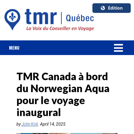
Édition
U.S.A.
English
Canada
English
MENU
Canada
NOUVELLES
Quebec
Français
TMR Canada à bord
FORFAIT VACANCES
du Norwegian Aqua
CROISIÈRES
pour le voyage
HOTELS & RESORTS
inaugural
DESTINATIONS
by
John Kirk
April 14, 2025