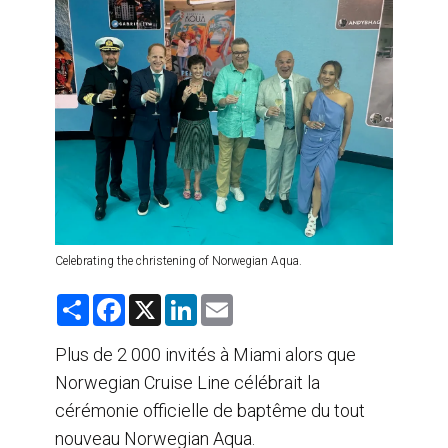
AGENTS DE VOYAGE
AIR
FORMATION & RESSOURCES
Celebrating the christening of Norwegian Aqua.
S
F
X
L
E
h
a
i
m
a
c
n
a
r
e
k
i
Plus de 2 000 invités à Miami alors que
e
b
e
l
Norwegian Cruise Line célébrait la
o
d
o
I
cérémonie officielle de baptême du tout
k
n
nouveau Norwegian Aqua.