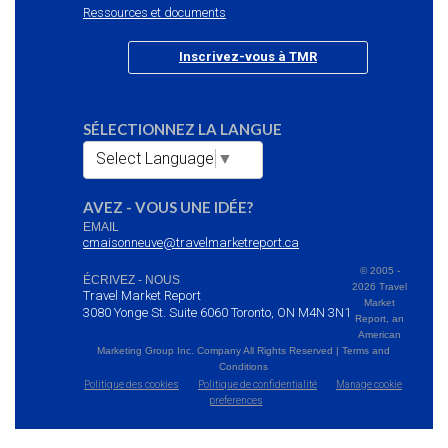
Ressources et documents
Inscrivez-vous à TMR
SÉLECTIONNEZ LA LANGUE
Select Language
▼
AVEZ - VOUS UNE IDÉE?
EMAIL
cmaisonneuve@travelmarketreport.ca
© 2005 -
ÉCRIVEZ - NOUS
2026 Travel
Travel Market Report
Market
3080 Yonge St. Suite 6060 Toronto, ON M4N 3N1
Report, an
American
Marketing Group Inc. Company All Rights Reserved | Terms and
Conditions
Politique des cookies
Politique de confidentialité
Manage cookie
preferences