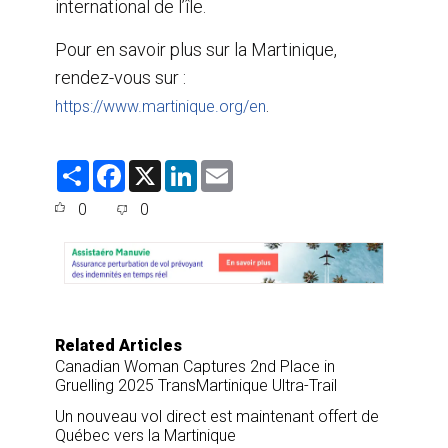
international de l’île.
Pour en savoir plus sur la Martinique,
rendez-vous sur :
.
https://www.martinique.org/en
S
F
X
L
E
h
a
i
m
a
c
n
a
0
0
r
e
k
i
e
b
e
l
o
d
o
I
k
n
Related Articles
Canadian Woman Captures 2nd Place in
Gruelling 2025 TransMartinique Ultra-Trail
Un nouveau vol direct est maintenant offert de
Québec vers la Martinique