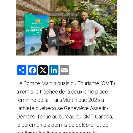
AGENTS DE VOYAGE
AIR
FORMATION & RESSOURCES
S
F
X
L
E
h
a
i
m
a
c
n
a
r
e
k
i
Le Comité Martiniquais du Tourisme (CMT)
e
b
e
l
a remis le trophée de la deuxième place
o
d
o
I
féminine de la TransMartinique 2025 à
k
n
l’athlète québécoise Geneviève Asselin-
Demers. Tenue au bureau du CMT Canada,
la cérémonie a permis de célébrer et de