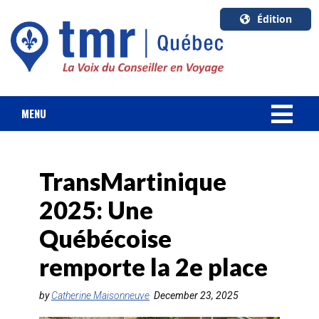
Édition
U.S.A.
English
Canada
English
MENU
Canada
NOUVELLES
Quebec
Français
TransMartinique
FORFAIT VACANCES
2025: Une
CROISIÈRES
Québécoise
HOTELS & RESORTS
remporte la 2e place
DESTINATIONS
by
Catherine Maisonneuve
December 23, 2025