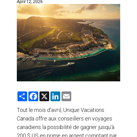
April 12, 2026
AGENTS DE VOYAGE
AIR
FORMATION & RESSOURCES
S
F
X
L
E
h
a
i
m
a
c
n
a
r
e
k
i
Tout le mois d’avril, Unique Vacations
e
b
e
l
Canada offre aux conseillers en voyages
o
d
o
I
canadiens la possibilité de gagner jusqu’à
k
n
200 $ US en prime en argent comptant par