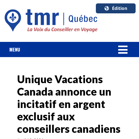
Édition
U.S.A.
English
Canada
English
MENU
Canada
NOUVELLES
Quebec
Français
Unique Vacations
FORFAIT VACANCES
Canada annonce un
CROISIÈRES
incitatif en argent
HOTELS & RESORTS
exclusif aux
conseillers canadiens
DESTINATIONS