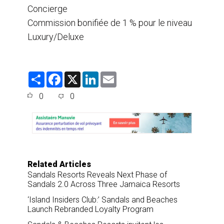
Concierge
Commission bonifiée de 1 % pour le niveau
Luxury/Deluxe
S
F
X
L
E
h
a
i
m
a
c
n
a
0
0
r
e
k
i
e
b
e
l
o
d
o
I
k
n
Related Articles
Sandals Resorts Reveals Next Phase of
Sandals 2.0 Across Three Jamaica Resorts
‘Island Insiders Club:’ Sandals and Beaches
Launch Rebranded Loyalty Program