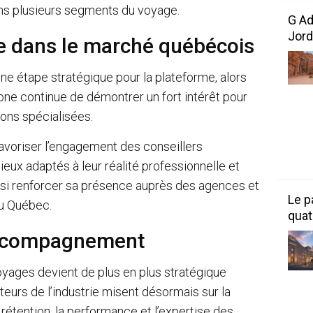
s plusieurs segments du voyage.
G Ad
Jord
e dans le marché québécois
e étape stratégique pour la plateforme, alors
hone continue de démontrer un fort intérêt pour
ions spécialisées.
avoriser l’engagement des conseillers
ux adaptés à leur réalité professionnelle et
insi renforcer sa présence auprès des agences et
Le p
au Québec.
quat
accompagnement
voyages devient de plus en plus stratégique
eurs de l’industrie misent désormais sur la
 rétention, la performance et l’expertise des