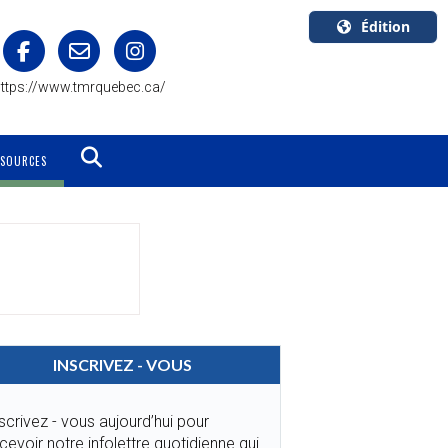
Édition
U.S.A.
ttps://www.tmrquebec.ca/
English
Canada
English
SSOURCES
Canada
Quebec
Français
INSCRIVEZ - VOUS
scrivez - vous aujourd’hui pour
cevoir notre infolettre quotidienne qui