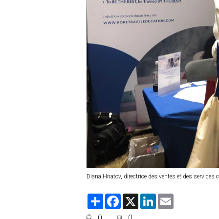
Diana Hnatov, directrice des ventes et des services
S
F
X
L
E
h
a
i
m
a
c
n
a
0
0