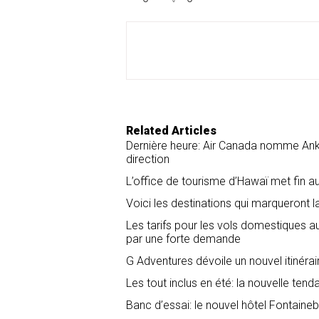
r
e
k
i
e
b
e
l
o
d
o
I
k
n
Related Articles
Dernière heure: Air Canada nomme Anko
direction
L’office de tourisme d’Hawaï met fin a
Voici les destinations qui marqueront l
Les tarifs pour les vols domestiques
par une forte demande
G Adventures dévoile un nouvel itinéra
Les tout inclus en été: la nouvelle tend
Banc d’essai: le nouvel hôtel Fontain