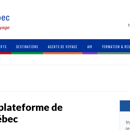
h
ORTS
DESTINATIONS
AGENTS DE VOYAGE
AIR
FORMATION & RE
plateforme de
ébec
In
re