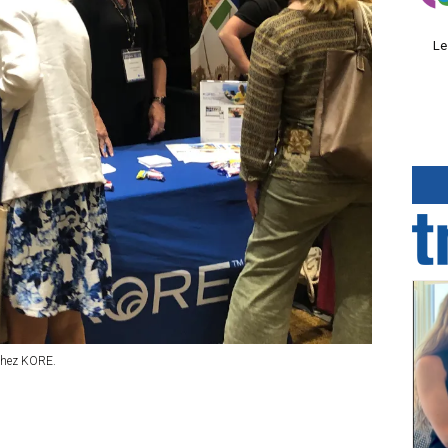
Le
 chez KORE.