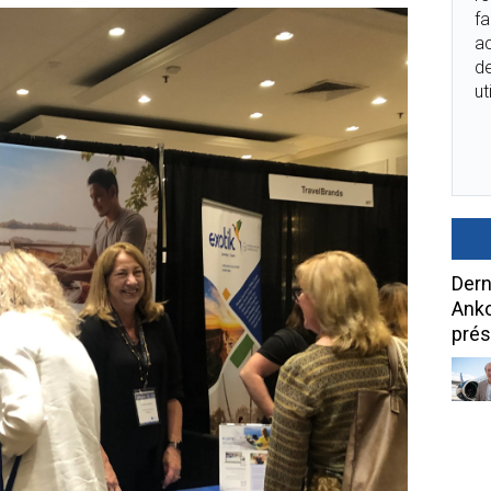
fa
ac
de
ut
Dern
Anko
prés