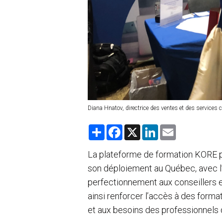
Diana Hnatov, directrice des ventes et des services
S
F
X
L
E
h
a
i
m
a
c
n
a
r
e
k
i
La plateforme de formation KORE 
e
b
e
l
son déploiement au Québec, avec l’o
o
d
o
I
perfectionnement aux conseillers 
k
n
ainsi renforcer l’accès à des form
et aux besoins des professionnels