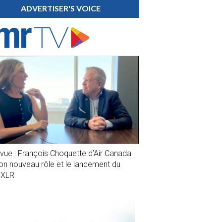
ADVERTISER'S VOICE
evue : François Choquette d’Air Canada
son nouveau rôle et le lancement du
1XLR