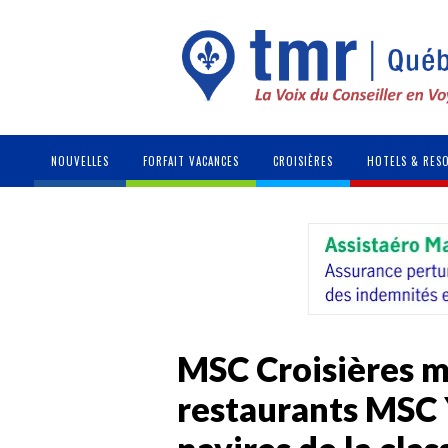
NOUVELLES
FORFAIT VACANCES
CROISIÈRES
HOTELS & RES
MSC Croisières m
restaurants MSC Y