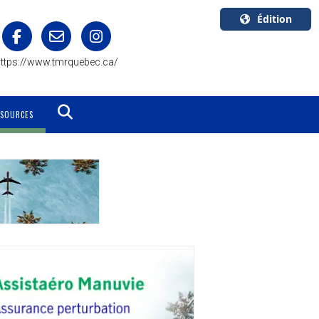
Édition
U.S.A.
ttps://www.tmrquebec.ca/
English
Canada
English
SSOURCES
Canada
Quebec
Français