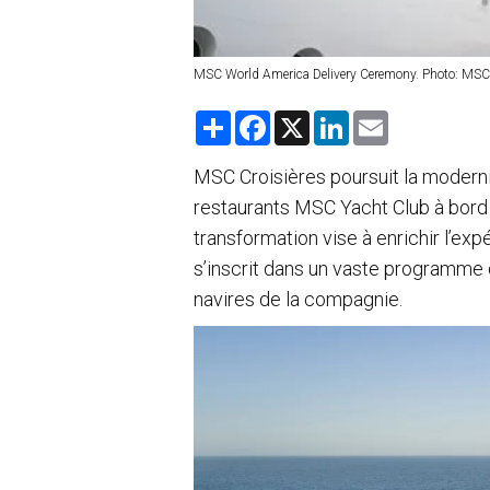
MSC World America Delivery Ceremony. Photo: MSC
S
F
X
L
E
h
a
i
m
a
c
n
a
r
e
k
i
MSC Croisières poursuit la moderni
e
b
e
l
restaurants MSC Yacht Club à bord 
o
d
o
I
transformation vise à enrichir l’exp
k
n
s’inscrit dans un vaste programme 
navires de la compagnie.