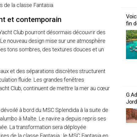
s de la classe Fantasia.
Voic
nt et contemporain
fin 
Yacht Club pourront désormais découvrir des
. Le nouveau design mise sur une atmosphère
des tons sombres, des textures douces et un
aux et des séparations discrètes structurent
culation fluide. Les grandes fenêtres
cht Club, continuent de mettre la mer au cœur
G Ad
Jord
 dévoilé à bord du MSC Splendida à la suite de
Palumbo à Malte. Le navire a depuis repris ses
née. La transformation sera déployée
res de la classe Fantasia : le MSC Fantasia en