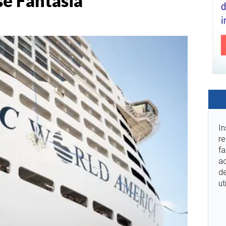
se Fantasia
In
re
fa
ac
de
ut