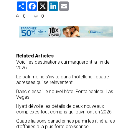
S
F
X
L
E
h
a
i
m
a
c
n
a
0
0
r
e
k
i
e
b
e
l
o
d
o
I
k
n
Related Articles
Voici les destinations qui marqueront la fin de
2026
Le patrimoine s’invite dans l’hôtellerie : quatre
adresses qui se réinventent
Banc d’essai: le nouvel hôtel Fontainebleau Las
Vegas
Hyatt dévoile les détails de deux nouveaux
complexes tout compris qui ouvriront en 2026
Quatre liaisons canadiennes parmi les itinéraires
d’affaires à la plus forte croissance