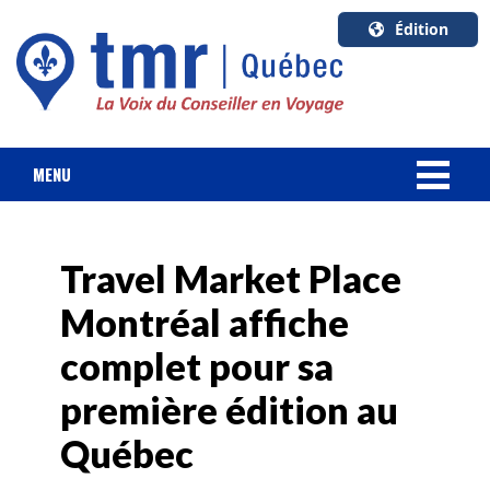
Édition
U.S.A.
English
Canada
English
MENU
Canada
NOUVELLES
Quebec
Français
Travel Market Place
FORFAIT VACANCES
Montréal affiche
CROISIÈRES
complet pour sa
HOTELS & RESORTS
première édition au
Québec
DESTINATIONS