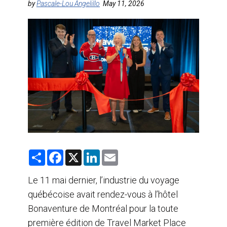
by
Pascale-Lou Angelillo
May 11, 2026
AGENTS DE VOYAGE
AIR
FORMATION & RESSOURCES
S
F
X
L
E
h
a
i
m
a
c
n
a
r
e
k
i
Le 11 mai dernier, l’industrie du voyage
e
b
e
l
québécoise avait rendez-vous à l’hôtel
o
d
o
I
Bonaventure de Montréal pour la toute
k
n
première édition de Travel Market Place