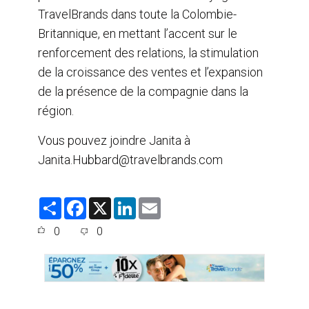
TravelBrands dans toute la Colombie-
Britannique, en mettant l’accent sur le
renforcement des relations, la stimulation
de la croissance des ventes et l’expansion
de la présence de la compagnie dans la
région.
Vous pouvez joindre Janita à
Janita.Hubbard@travelbrands.com
S
F
X
L
E
h
a
i
m
a
c
n
a
0
0
r
e
k
i
e
b
e
l
o
d
o
I
k
n