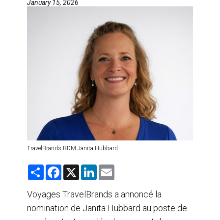
January 15, 2026
AGENTS DE VOYAGE
AIR
FORMATION & RESSOURCES
TravelBrands BDM Janita Hubbard.
S
F
X
L
E
h
a
i
m
a
c
n
a
r
e
k
i
Voyages TravelBrands a annoncé la
e
b
e
l
nomination de Janita Hubbard au poste de
o
d
o
I