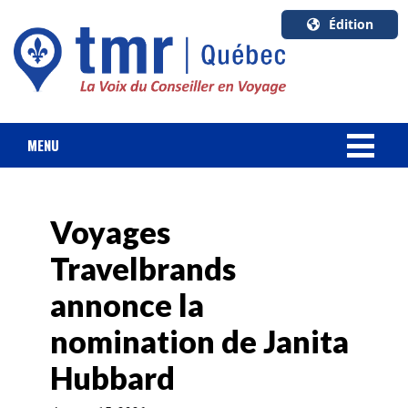
Édition
U.S.A.
English
Canada
English
MENU
Canada
NOUVELLES
Quebec
Français
Voyages
FORFAIT VACANCES
Travelbrands
CROISIÈRES
annonce la
HOTELS & RESORTS
nomination de Janita
Hubbard
DESTINATIONS