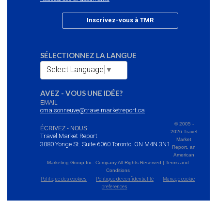
Inscrivez-vous à TMR
SÉLECTIONNEZ LA LANGUE
Select Language
▼
AVEZ - VOUS UNE IDÉE?
EMAIL
cmaisonneuve@travelmarketreport.ca
© 2005 -
ÉCRIVEZ - NOUS
2026 Travel
Travel Market Report
Market
3080 Yonge St. Suite 6060 Toronto, ON M4N 3N1
Report, an
American
Marketing Group Inc. Company All Rights Reserved | Terms and
Conditions
Politique des cookies
Politique de confidentialité
Manage cookie
preferences