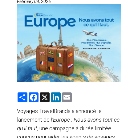
February 04, 2026
AGENTS DE VOYAGE
AIR
FORMATION & RESSOURCES
S
F
X
L
E
h
a
i
m
a
c
n
a
r
e
k
i
Voyages TravelBrands a annoncé le
e
b
e
l
lancement de
o
l’Europe : Nous avons tout ce
d
o
I
qu’il faut
, une campagne à durée limitée
k
n
conçue pour aider les agents de voyages