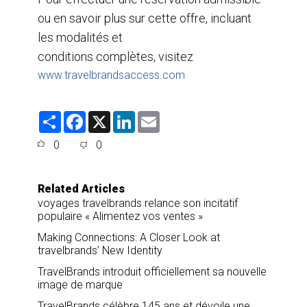
ou en savoir plus sur cette offre, incluant
les modalités et
conditions complètes, visitez
www.travelbrandsaccess.com
S
F
X
L
E
h
a
i
m
a
c
n
a
0
0
r
e
k
i
e
b
e
l
o
d
o
I
Related Articles
k
n
voyages travelbrands relance son incitatif
populaire « Alimentez vos ventes »
Making Connections: A Closer Look at
travelbrands’ New Identity
TravelBrands introduit officiellement sa nouvelle
image de marque
TravelBrands célèbre 145 ans et dévoile une