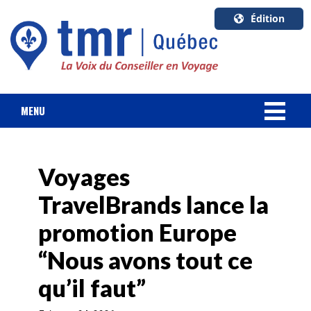
Édition
U.S.A.
English
Canada
English
MENU
Canada
NOUVELLES
Quebec
Français
Voyages
FORFAIT VACANCES
TravelBrands lance la
CROISIÈRES
promotion Europe
HOTELS & RESORTS
“Nous avons tout ce
qu’il faut”
DESTINATIONS