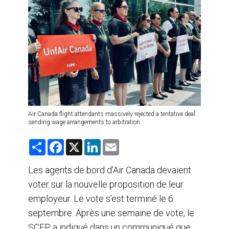
AGENTS DE VOYAGE
AIR
FORMATION & RESSOURCES
Air Canada flight attendants massively rejected a tentative deal.
sending wage arrangements to arbitration.
S
F
X
L
E
h
a
i
m
a
c
n
a
r
e
k
i
Les agents de bord d’Air Canada devaient
e
b
e
l
voter sur la nouvelle proposition de leur
o
d
o
I
employeur. Le vote s’est terminé le 6
k
n
septembre. Après une semaine de vote, le
SCFP a indiqué dans un communiqué que