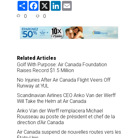
S
F
X
L
E
h
a
i
m
a
c
n
a
0
0
r
e
k
i
e
b
e
l
o
d
o
I
k
n
Related Articles
Golf With Purpose: Air Canada Foundation
Raises Record $1.5 Million
No Injuries After Air Canada Flight Veers Off
Runway at YUL
Scandinavian Airlines CEO Anko Van der Werff
Will Take the Helm at Air Canada
Anko Van der Werff remplacera Michael
Rousseau au poste de président et chef de la
direction d’Air Canada
Air Canada suspend de nouvelles routes vers les
États-Unis