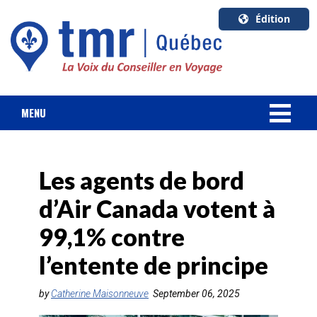
Édition
U.S.A.
English
Canada
English
MENU
Canada
NOUVELLES
Quebec
Français
Les agents de bord
FORFAIT VACANCES
d’Air Canada votent à
CROISIÈRES
99,1% contre
HOTELS & RESORTS
l’entente de principe
DESTINATIONS
by
Catherine Maisonneuve
September 06, 2025