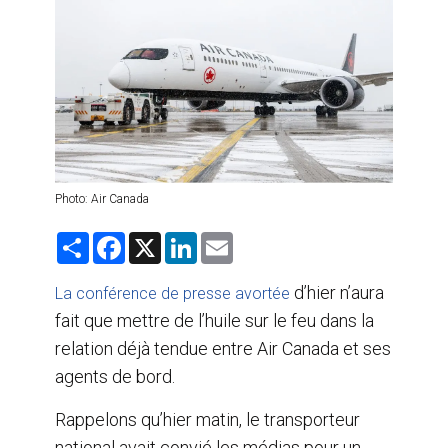
AGENTS DE VOYAGE
AIR
FORMATION & RESSOURCES
Photo: Air Canada
S
F
X
L
E
h
a
i
m
a
c
n
a
r
e
k
i
d’hier n’aura
La conférence de presse avortée
e
b
e
l
fait que mettre de l’huile sur le feu dans la
o
d
o
I
relation déjà tendue entre Air Canada et ses
k
n
agents de bord.
Rappelons qu’hier matin, le transporteur
national avait convié les médias pour un