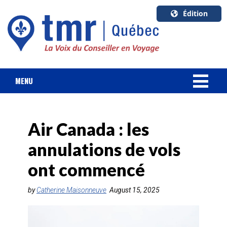
Édition
U.S.A.
English
Canada
English
MENU
Canada
NOUVELLES
Quebec
Français
Air Canada : les
FORFAIT VACANCES
annulations de vols
CROISIÈRES
ont commencé
HOTELS & RESORTS
by
Catherine Maisonneuve
August 15, 2025
DESTINATIONS