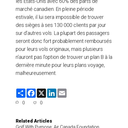
les États-Unis avec 60% des parts de
marché canadien. En pleine période
estivale, il lui sera impossible de trouver
des sièges à ses 130 000 clients par jour
sur d’autres vols. La plupart des passagers
seront donc fort probablement remboursés
pour leurs vols originaux, mais plusieurs
n’auront pas l’option de trouver un plan B à la
dernière minute pour leurs plans voyage,
malheureusement.
S
F
X
L
E
h
a
i
m
a
c
n
a
0
0
r
e
k
i
e
b
e
l
o
d
o
I
Related Articles
k
n
Golf With Purpose: Air Canada Foundation