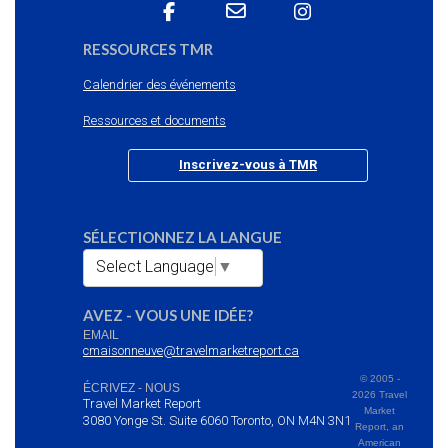
RESSOURCES TMR
Calendrier des événements
Ressources et documents
Inscrivez-vous à TMR
SÉLECTIONNEZ LA LANGUE
Select Language
▼
AVEZ - VOUS UNE IDÉE?
EMAIL
cmaisonneuve@travelmarketreport.ca
© 2005 -
ÉCRIVEZ - NOUS
2026 Travel
Travel Market Report
Market
3080 Yonge St. Suite 6060 Toronto, ON M4N 3N1
Report, an
American