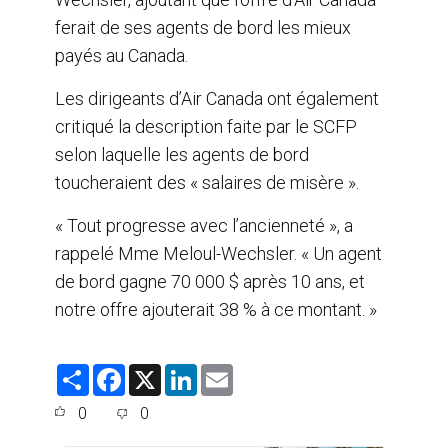
ferait de ses agents de bord les mieux
payés au Canada.
Les dirigeants d’Air Canada ont également
critiqué la description faite par le SCFP
selon laquelle les agents de bord
toucheraient des « salaires de misère ».
« Tout progresse avec l’ancienneté », a
rappelé Mme Meloul-Wechsler. « Un agent
de bord gagne 70 000 $ après 10 ans, et
notre offre ajouterait 38 % à ce montant. »
S
F
X
L
E
h
a
i
m
a
c
n
a
0
0
r
e
k
i
e
b
e
l