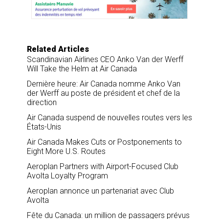
o
d
o
I
k
n
Related Articles
Scandinavian Airlines CEO Anko Van der Werff
Will Take the Helm at Air Canada
Dernière heure: Air Canada nomme Anko Van
der Werff au poste de président et chef de la
direction
Air Canada suspend de nouvelles routes vers les
États-Unis
Air Canada Makes Cuts or Postponements to
Eight More U.S. Routes
Aeroplan Partners with Airport-Focused Club
Avolta Loyalty Program
Aeroplan annonce un partenariat avec Club
Avolta
Fête du Canada: un million de passagers prévus