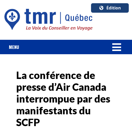
Édition
U.S.A.
English
Canada
English
MENU
Canada
NOUVELLES
Quebec
Français
La conférence de
FORFAIT VACANCES
presse d’Air Canada
CROISIÈRES
interrompue par des
HOTELS & RESORTS
manifestants du
SCFP
DESTINATIONS