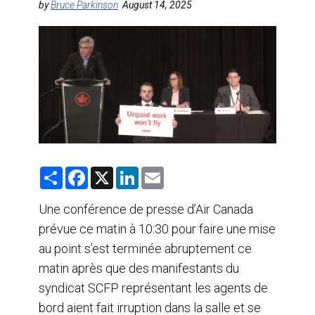
by
Bruce Parkinson
August 14, 2025
AGENTS DE VOYAGE
AIR
FORMATION & RESSOURCES
S
F
X
L
E
h
a
i
m
a
c
n
a
r
e
k
i
Une conférence de presse d’Air Canada
e
b
e
l
prévue ce matin à 10:30 pour faire une mise
o
d
o
I
au point s’est terminée abruptement ce
k
n
matin après que des manifestants du
syndicat SCFP représentant les agents de
bord aient fait irruption dans la salle et se