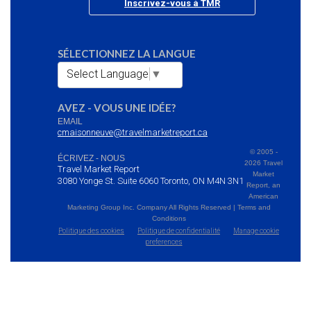
Inscrivez-vous à TMR
SÉLECTIONNEZ LA LANGUE
Select Language
▼
AVEZ - VOUS UNE IDÉE?
EMAIL
cmaisonneuve@travelmarketreport.ca
© 2005 -
ÉCRIVEZ - NOUS
2026 Travel
Travel Market Report
Market
3080 Yonge St. Suite 6060 Toronto, ON M4N 3N1
Report, an
American
Marketing Group Inc. Company All Rights Reserved | Terms and
Conditions
Politique des cookies
Politique de confidentialité
Manage cookie
preferences