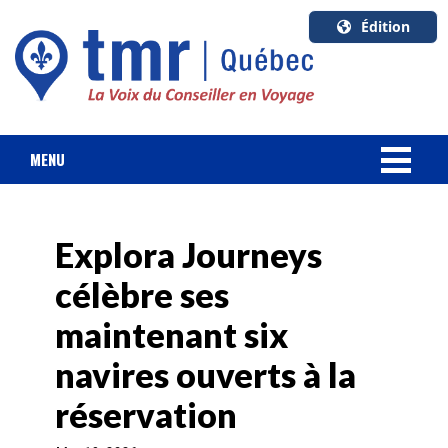
Édition
U.S.A.
English
Canada
English
MENU
Canada
NOUVELLES
Quebec
Français
Explora Journeys
FORFAIT VACANCES
célèbre ses
CROISIÈRES
maintenant six
HOTELS & RESORTS
navires ouverts à la
réservation
DESTINATIONS