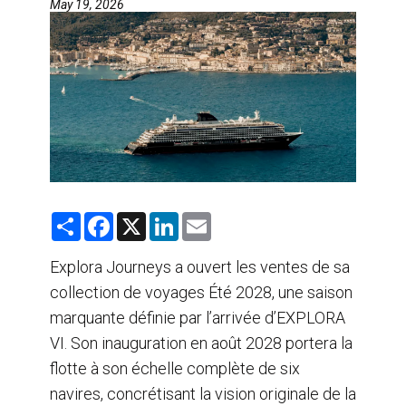
May 19, 2026
AGENTS DE VOYAGE
AIR
FORMATION & RESSOURCES
S
F
X
L
E
h
a
i
m
a
c
n
a
r
e
k
i
Explora Journeys a ouvert les ventes de sa
e
b
e
l
collection de voyages Été 2028, une saison
o
d
o
I
marquante définie par l’arrivée d’EXPLORA
k
n
VI. Son inauguration en août 2028 portera la
flotte à son échelle complète de six
navires, concrétisant la vision originale de la