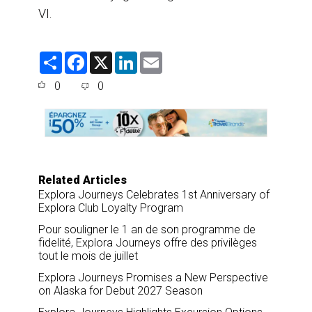
VI.
S
F
X
L
E
h
a
i
m
a
c
n
a
0
0
r
e
k
i
e
b
e
l
o
d
o
I
k
n
Related Articles
Explora Journeys Celebrates 1st Anniversary of
Explora Club Loyalty Program
Pour souligner le 1 an de son programme de
fidelité, Explora Journeys offre des privilèges
tout le mois de juillet
Explora Journeys Promises a New Perspective
on Alaska for Debut 2027 Season