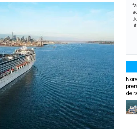
fa
ac
de
ut
Norw
prem
de r