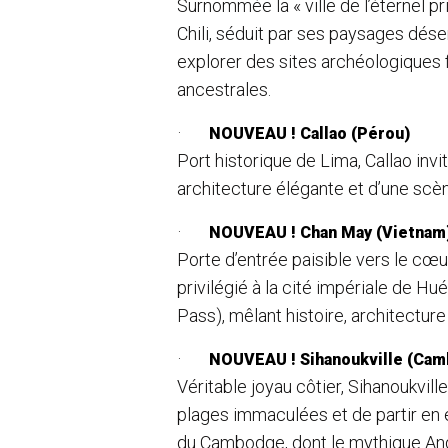
Surnommée la « ville de l’éternel pri
Chili, séduit par ses paysages dés
explorer des sites archéologiques f
ancestrales.
·
NOUVEAU !
Callao (Pérou)
Port historique de Lima, Callao inv
architecture élégante et d’une s
·
NOUVEAU !
Chan May (Vietnam
Porte d’entrée paisible vers le cœ
privilégié à la cité impériale de H
Pass), mêlant histoire, architectur
·
NOUVEAU !
Sihanoukville (Ca
Véritable joyau côtier, Sihanoukvil
plages immaculées et de partir en 
du Cambodge, dont le mythique An