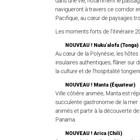
dans une vie, notamment le passag
navigueront à travers ce corridor e
Pacifique, au cœur de paysages tro
Les moments forts de l’itinéraire 20
·
NOUVEAU !
Nuku’alofa (Tonga)
Au cœur de la Polynésie, les hôtes
insulaires authentiques, flâner sur
la culture et de l’hospitalité tongien
·
NOUVEAU !
Manta (Équateur)
Ville côtière animée, Manta est ré
succulente gastronomie de la mer.
animés et partir à la découverte d
Panama.
·
NOUVEAU !
Arica (Chili)