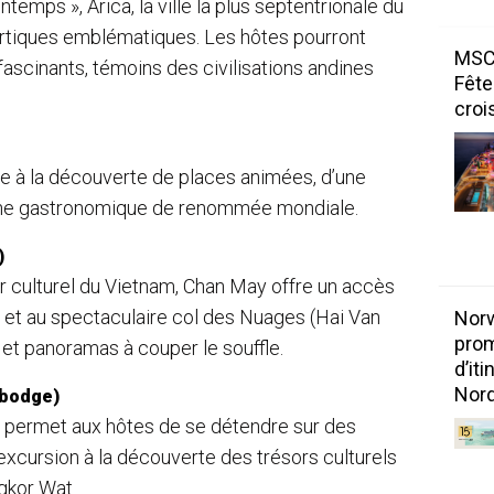
ntemps », Arica, la ville la plus septentrionale du
ertiques emblématiques. Les hôtes pourront
MSC 
ascinants, témoins des civilisations andines
Fête
croi
ite à la découverte de places animées, d’une
cène gastronomique de renommée mondiale.
)
ur culturel du Vietnam, Chan May offre un accès
ué et au spectaculaire col des Nuages (Hai Van
Norw
prom
e et panoramas à couper le souffle.
d’it
Nord
mbodge)
le permet aux hôtes de se détendre sur des
excursion à la découverte des trésors culturels
gkor Wat.