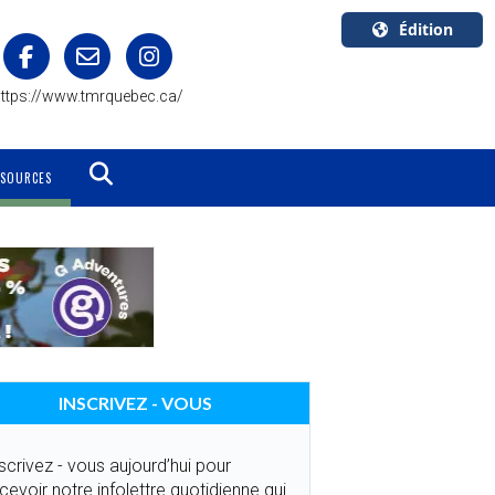
Édition
U.S.A.
ttps://www.tmrquebec.ca/
English
Canada
English
SSOURCES
Canada
Quebec
Français
INSCRIVEZ - VOUS
scrivez - vous aujourd’hui pour
cevoir notre infolettre quotidienne qui