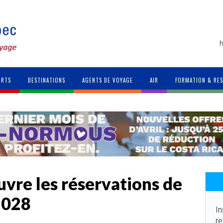
h
ORTS
DESTINATIONS
AGENTS DE VOYAGE
AIR
FORMATION & RE
vre les réservations de
2028
In
re