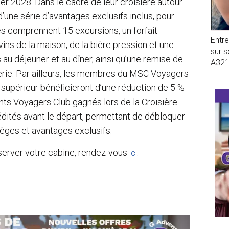
ier 2028. Dans le cadre de leur croisière autour
’une série d’avantages exclusifs inclus, pour
s comprennent 15 excursions, un forfait
Entr
vins de la maison, de la bière pression et une
sur 
 au déjeuner et au dîner, ainsi qu’une remise de
A32
erie. Par ailleurs, les membres du MSC Voyagers
 supérieur bénéficieront d’une réduction de 5 %
oints Voyagers Club gagnés lors de la Croisière
édités avant le départ, permettant de débloquer
ges et avantages exclusifs.
éserver votre cabine, rendez-vous
.
ici