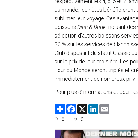
respectivement les 4, 5, 6 et 7 janv
du monde, les hôtes bénéficieront d
sublimer leur voyage. Ces avantage
boissons
Dine & Drink
incluant des 
sélection d’autres boissons servies
30 % sur les services de blanchiss
Club disposant du statut Classic ou
sur le prix de leur croisière. Les p
Tour du Monde seront triplés et cr
immédiatement de nombreux privilè
Pour plus d’informations et pour r
S
F
X
L
E
h
a
i
m
a
c
n
a
0
0
r
e
k
i
e
b
e
l
o
d
o
I