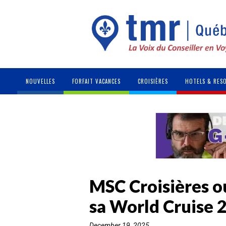
NOUVELLES
FORFAIT VACANCES
CROISIÈRES
HOTELS & RES
MSC Croisières ou
sa World Cruise 
December 19, 2025