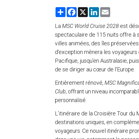
S
F
X
L
E
h
a
i
m
a
c
n
a
r
e
k
i
La
MSC World Cruise 2028
est déso
e
b
e
l
spectaculaire de 115 nuits offre à
o
d
o
I
villes animées, des îles préservées 
k
n
d’exception mènera les voyageurs d
Pacifique, jusqu’en Australasie, puis
de se diriger au cœur de l’Europe.
Entièrement rénové,
MSC Magnific
Club
, offrant un niveau incomparabl
personnalisé.
L’itinéraire de la Croisière Tour
destinations uniques, en complémen
voyageurs. Ce nouvel itinéraire p