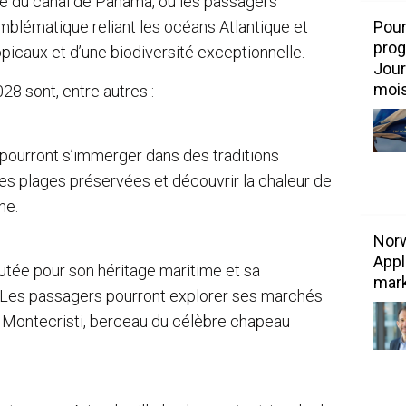
e du canal de Panama, où les passagers
mblématique reliant les océans Atlantique et
Pour
prog
picaux et d’une biodiversité exceptionnelle.
Jour
mois
28 sont, entre autres :
 pourront s’immerger dans des traditions
 des plages préservées et découvrir la chaleur de
ne.
Norw
Appl
putée pour son héritage maritime et sa
mark
 Les passagers pourront explorer ses marchés
e Montecristi, berceau du célèbre chapeau