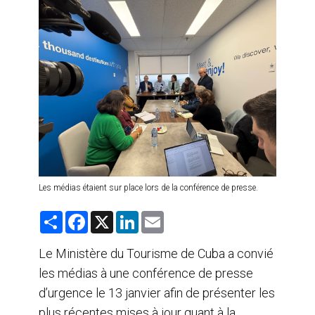
AGENTS DE VOYAGE
AIR
FORMATION & RESSOURCES
Les médias étaient sur place lors de la conférence de presse.
S
F
X
L
E
h
a
i
m
a
c
n
a
r
e
k
i
Le Ministère du Tourisme de Cuba a convié
e
b
e
l
les médias à une conférence de presse
o
d
o
I
d’urgence le 13 janvier afin de présenter les
k
n
plus récentes mises à jour quant à la