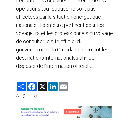
Les autorités cubaines réitèrent que les
opérations touristiques ne sont pas
affectées par la situation énergétique
nationale. Il demeure pertinent pour les
voyageurs et les professionnels du voyage
de consulter le site officiel du
gouvernement du Canada concernant les
destinations internationales afin de
disposer de l’information officielle.
S
F
X
L
E
h
a
i
m
a
c
n
a
0
1
r
e
k
i
e
b
e
l
o
d
o
I
k
n