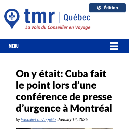
Édition
U.S.A.
English
Canada
English
MENU
Canada
NOUVELLES
Quebec
Français
On y était: Cuba fait
FORFAIT VACANCES
le point lors d’une
CROISIÈRES
conférence de presse
HOTELS & RESORTS
d’urgence à Montréal
DESTINATIONS
by
Pascale-Lou Angelilo
January 14, 2026