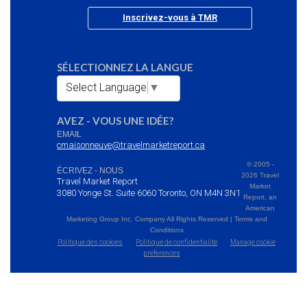
Inscrivez-vous à TMR
SÉLECTIONNEZ LA LANGUE
Select Language
▼
AVEZ - VOUS UNE IDÉE?
EMAIL
cmaisonneuve@travelmarketreport.ca
© 2005 -
ÉCRIVEZ - NOUS
2026 Travel
Travel Market Report
Market
3080 Yonge St. Suite 6060 Toronto, ON M4N 3N1
Report, an
American
Marketing Group Inc. Company All Rights Reserved | Terms and
Conditions
Politique des cookies
Politique de confidentialité
Manage cookie
preferences