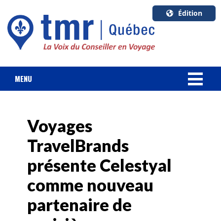
Édition
U.S.A.
English
Canada
English
MENU
Canada
NOUVELLES
Quebec
Français
Voyages
FORFAIT VACANCES
TravelBrands
CROISIÈRES
présente Celestyal
HOTELS & RESORTS
comme nouveau
partenaire de
DESTINATIONS