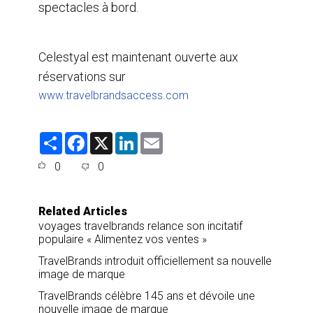
spectacles à bord.
Celestyal est maintenant ouverte aux
réservations sur
www.travelbrandsaccess.com
S
F
X
L
E
h
a
i
m
a
c
n
a
0
0
r
e
k
i
e
b
e
l
o
d
o
I
Related Articles
k
n
voyages travelbrands relance son incitatif
populaire « Alimentez vos ventes »
TravelBrands introduit officiellement sa nouvelle
image de marque
TravelBrands célèbre 145 ans et dévoile une
nouvelle image de marque