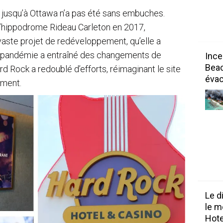
jusqu’à Ottawa n’a pas été sans embuches.
e l’hippodrome Rideau Carleton en 2017,
vaste projet de redéveloppement, qu’elle a
La pandémie a entraîné des changements de
Ince
Beac
d Rock a redoublé d’efforts, réimaginant le site
évac
ement.
Le d
le m
Hot