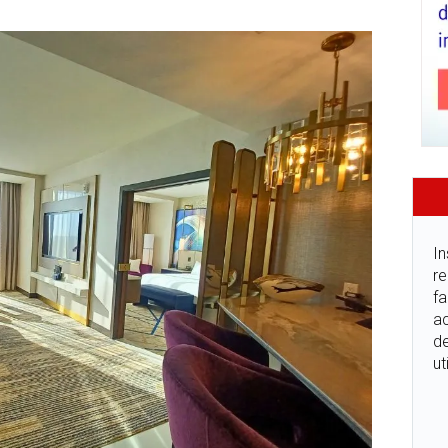
In
re
fa
ac
de
ut