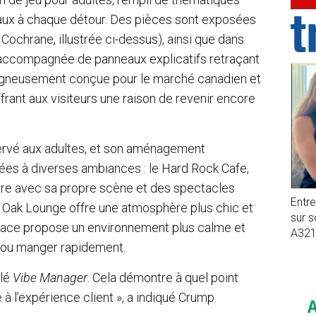
aux à chaque détour. Des pièces sont exposées
 Cochrane, illustrée ci-dessus), ainsi que dans
accompagnée de panneaux explicatifs retraçant
 soigneusement conçue pour le marché canadien et
frant aux visiteurs une raison de revenir encore
servé aux adultes, et son aménagement
es à diverses ambiances : le Hard Rock Cafe,
tre avec sa propre scène et des spectacles
Entr
cil Oak Lounge offre une atmosphère plus chic et
sur 
tplace propose un environnement plus calme et
A32
 ou manger rapidement.
elé
Vibe Manager
. Cela démontre à quel point
 l’expérience client », a indiqué Crump.