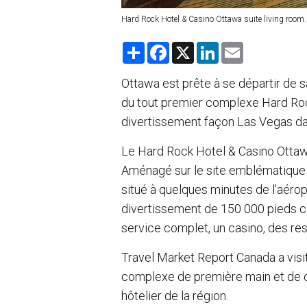
Hard Rock Hotel & Casino Ottawa suite living room.
S
F
X
L
E
h
a
i
m
a
c
n
a
r
e
k
i
Ottawa est prête à se départir de sa
e
b
e
l
du tout premier complexe Hard Roc
o
d
o
I
divertissement façon Las Vegas dan
k
n
Le Hard Rock Hotel & Casino Ottawa 
Aménagé sur le site emblématique 
situé à quelques minutes de l’aéro
divertissement de 150 000 pieds c
service complet, un casino, des res
Travel Market Report Canada a visi
complexe de première main et de 
hôtelier de la région.