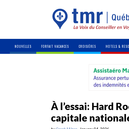
NOUVELLES
FORFAIT VACANCES
CROISIÈRES
HOTELS & RES
À l’essai: Hard R
capitale national