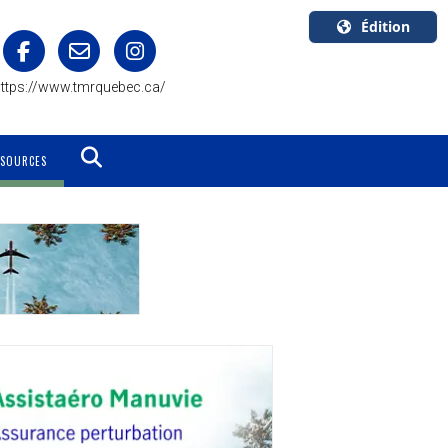
Édition
U.S.A.
ttps://www.tmrquebec.ca/
English
Canada
English
SSOURCES
Canada
Quebec
Français