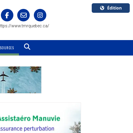
Édition
U.S.A.
ttps://www.tmrquebec.ca/
English
Canada
English
SSOURCES
Canada
Quebec
Français