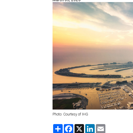
Photo: Courtesy of IHG
S
F
X
L
E
h
a
i
m