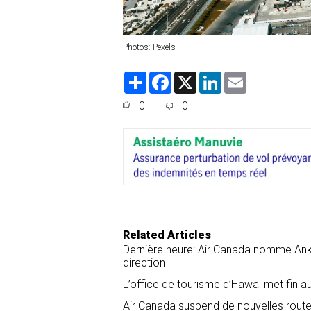
Photos: Pexels
S
F
X
L
E
h
a
i
m
a
c
n
a
0
0
r
e
k
i
e
b
e
l
o
d
o
I
k
n
Related Articles
Dernière heure: Air Canada nomme Anko
direction
L’office de tourisme d’Hawaï met fin a
Air Canada suspend de nouvelles routes