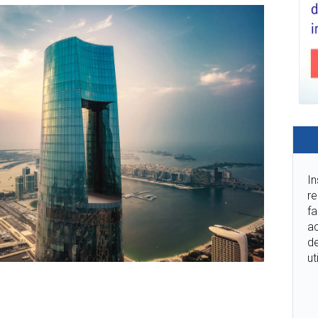
In
re
fa
ac
de
ut