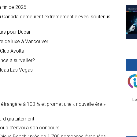
a fin de 2026
 au Canada demeurent extrêmement élevés, soutenus
urs pour Dubaï
ire de luxe à Vancouver
Club Avolta
ance à surveiller?
ebleau Las Vegas
Le
é étrangère à 100 % et promet une « nouvelle ère »
dard gratuitement
oup d’envoi à son concours
icus Beach : près de 1 700 personnes évacuées,