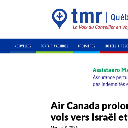
NOUVELLES
FORFAIT VACANCES
CROISIÈRES
HOTELS & RES
Air Canada prolo
vols vers Israël 
March 03, 2026