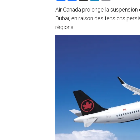
a
c
n
a
r
e
k
i
Air Canada prolonge la suspension d
e
b
e
l
Dubaï, en raison des tensions persi
o
d
o
I
régions.
k
n