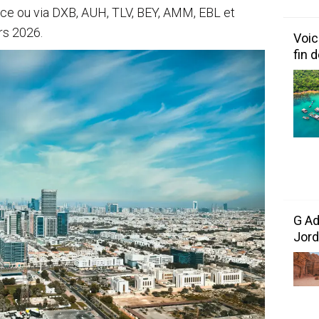
nce ou via DXB, AUH, TLV, BEY, AMM, EBL et
rs 2026.
Voic
fin 
G Ad
Jord