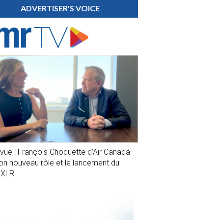
ADVERTISER'S VOICE
evue : François Choquette d’Air Canada
son nouveau rôle et le lancement du
1XLR