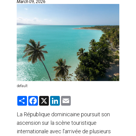
March 09, 2026
AGENTS DE VOYAGE
AIR
FORMATION & RESSOURCES
default
S
F
X
L
E
h
a
i
m
a
c
n
a
r
e
k
i
La République dominicaine poursuit son
e
b
e
l
ascension sur la scène touristique
o
d
o
I
internationale avec l’arrivée de plusieurs
k
n