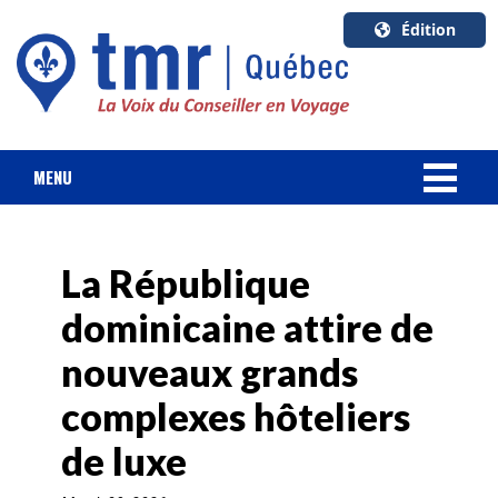
Édition
U.S.A.
English
Canada
English
MENU
Canada
NOUVELLES
Quebec
Français
La République
FORFAIT VACANCES
dominicaine attire de
CROISIÈRES
nouveaux grands
HOTELS & RESORTS
complexes hôteliers
de luxe
DESTINATIONS