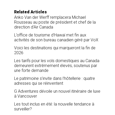
e
b
e
l
o
d
o
I
Related Articles
k
n
Anko Van der Werff remplacera Michael
Rousseau au poste de président et chef de la
direction d’Air Canada
L’office de tourisme d’Hawaï met fin aux
activités de son bureau canadien géré par VoX
Voici les destinations qui marqueront la fin de
2026
Les tarifs pour les vols domestiques au Canada
demeurent extrêmement élevés, soutenus par
une forte demande
Le patrimoine s’invite dans l’hôtellerie : quatre
adresses qui se réinventent
G Adventures dévoile un nouvel itinéraire de luxe
à Vancouver
Les tout inclus en été: la nouvelle tendance à
surveiller?