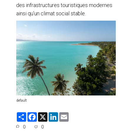
des infrastructures touristiques modernes
ainsi qu’un climat social stable.
default
S
F
X
L
E
h
a
i
m
a
c
n
a
0
0
r
e
k
i