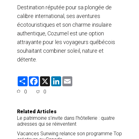
Destination réputée pour sa plongée de
calibre international, ses aventures
écotouristiques et son charme insulaire
authentique, Cozumel est une option
attrayante pour les voyageurs québécois
souhaitant combiner soleil, nature et
détente.
S
F
X
L
E
h
a
i
m
a
c
n
a
0
0
r
e
k
i
e
b
e
l
o
d
o
I
Related Articles
k
n
Le patrimoine s’invite dans l’hôtellerie : quatre
adresses qui se réinventent
Vacances Sunwing relance son programme Top