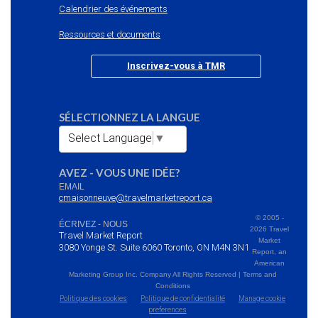
Calendrier des événements
Ressources et documents
Inscrivez-vous à TMR
SÉLECTIONNEZ LA LANGUE
Select Language
▼
AVEZ - VOUS UNE IDÉE?
EMAIL
cmaisonneuve@travelmarketreport.ca
© 2005 -
ÉCRIVEZ - NOUS
2026 Travel
Travel Market Report
Market
3080 Yonge St. Suite 6060 Toronto, ON M4N 3N1
Report, an
American
Marketing Group Inc. Company All Rights Reserved | Terms and
Conditions
Politique des cookies
Politique de confidentialité
Manage cookie
preferences