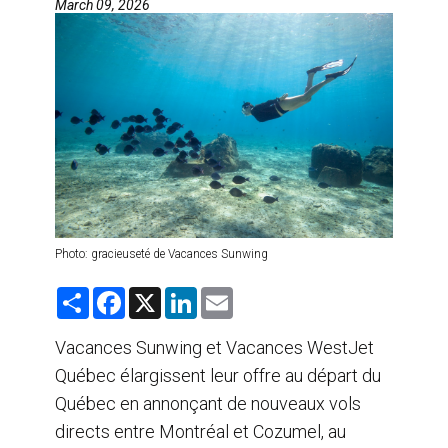
March 09, 2026
AGENTS DE VOYAGE
AIR
FORMATION & RESSOURCES
Photo: gracieuseté de Vacances Sunwing
S
F
X
L
E
h
a
i
m
a
c
n
a
r
e
k
i
Vacances Sunwing et Vacances WestJet
e
b
e
l
Québec élargissent leur offre au départ du
o
d
o
I
Québec en annonçant de nouveaux vols
k
n
directs entre Montréal et Cozumel, au