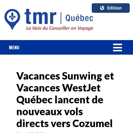
Édition
U.S.A.
English
Canada
English
MENU
Canada
NOUVELLES
Quebec
Français
Vacances Sunwing et
FORFAIT VACANCES
Vacances WestJet
CROISIÈRES
Québec lancent de
HOTELS & RESORTS
nouveaux vols
directs vers Cozumel
DESTINATIONS