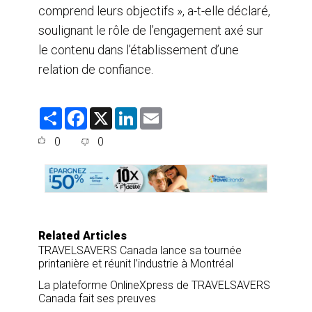
comprend leurs objectifs », a-t-elle déclaré,
soulignant le rôle de l’engagement axé sur
le contenu dans l’établissement d’une
relation de confiance.
S
F
X
L
E
h
a
i
m
a
c
n
a
0
0
r
e
k
i
e
b
e
l
o
d
o
I
k
n
Related Articles
TRAVELSAVERS Canada lance sa tournée
printanière et réunit l’industrie à Montréal
La plateforme OnlineXpress de TRAVELSAVERS
Canada fait ses preuves