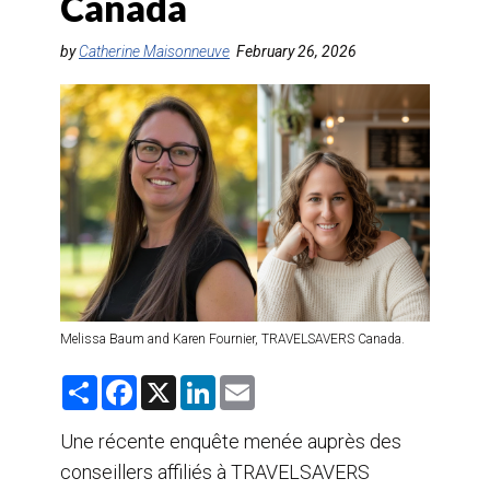
Canada
AGENTS DE VOYAGE
by
Catherine Maisonneuve
February 26, 2026
AIR
FORMATION & RESSOURCES
Melissa Baum and Karen Fournier, TRAVELSAVERS Canada.
S
F
X
L
E
h
a
i
m
a
c
n
a
r
e
k
i
Une récente enquête menée auprès des
e
b
e
l
conseillers affiliés à TRAVELSAVERS
o
d
o
I