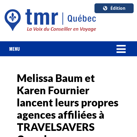
Édition
U.S.A.
English
Canada
English
MENU
Canada
NOUVELLES
Quebec
Français
Melissa Baum et
FORFAIT VACANCES
Karen Fournier
CROISIÈRES
lancent leurs propres
HOTELS & RESORTS
agences affiliées à
TRAVELSAVERS
DESTINATIONS