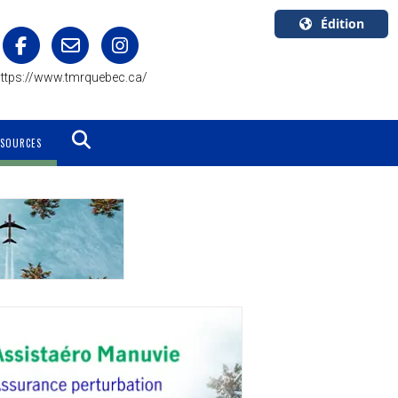
Édition
U.S.A.
ttps://www.tmrquebec.ca/
English
Canada
English
SSOURCES
Canada
Quebec
Français