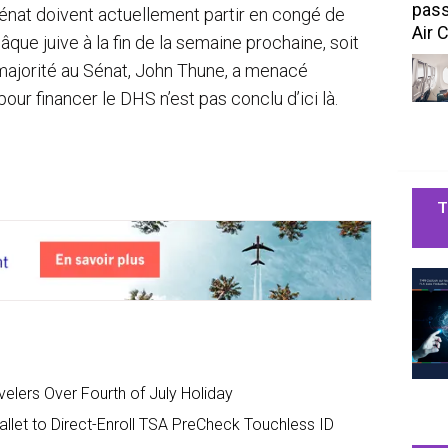
pass
énat doivent actuellement partir en congé de
Air 
ue juive à la fin de la semaine prochaine, soit
 majorité au Sénat, John Thune, a menacé
our financer le DHS n’est pas conclu d’ici là.
T
velers Over Fourth of July Holiday
llet to Direct-Enroll TSA PreCheck Touchless ID