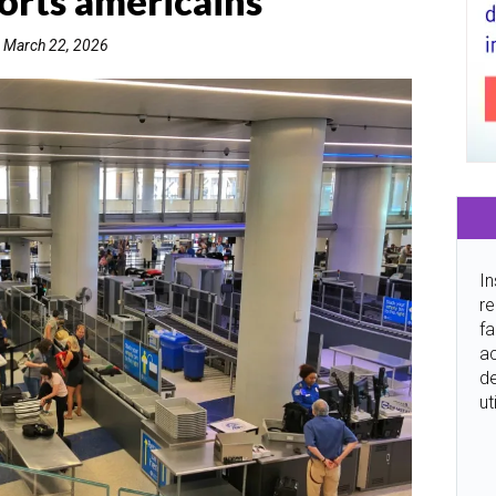
orts américains
March 22, 2026
In
re
fa
ac
de
ut