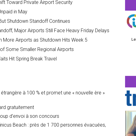
ft Toward Private Airport Security
Unpaid in May
 But Shutdown Standoff Continues
doff, Major Airports Still Face Heavy Friday Delays
n More Airports as Shutdown Hits Week 5
Le
f Some Smaller Regional Airports
ts Hit Spring Break Travel
é étrangère à 100 % et promet une « nouvelle ère »
dard gratuitement
oup d’envoi à son concours
icus Beach : près de 1 700 personnes évacuées,