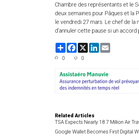
Chambre des représentants et le S
deux semaines pour Pâques et la Pâq
le vendredi 27 mars. Le chef de la
d’annuler cette pause si un accord p
S
F
X
L
E
h
a
i
m
a
c
n
a
0
0
r
e
k
i
e
b
e
l
o
d
o
I
k
n
Related Articles
TSA Expects Nearly 18.7 Million Air Tra
Google Wallet Becomes First Digital Wa