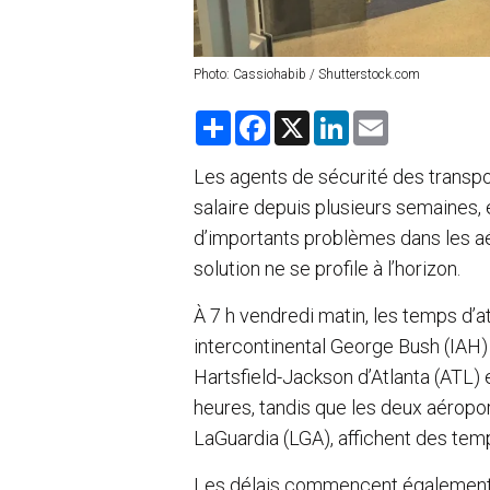
Photo: Cassiohabib / Shutterstock.com
S
F
X
L
E
h
a
i
m
a
c
n
a
r
e
k
i
Les agents de sécurité des transp
e
b
e
l
salaire depuis plusieurs semaines
o
d
o
I
d’importants problèmes dans les aé
k
n
solution ne se profile à l’horizon.
À 7 h vendredi matin, les temps d’a
intercontinental George Bush (IAH) o
Hartsfield-Jackson d’Atlanta (ATL) 
heures, tandis que les deux aéropo
LaGuardia (LGA), affichent des tem
Les délais commencent également à 