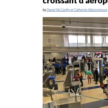
croissant d’aérop
by
Daniel McCarthy et Catherine Maisonneuve