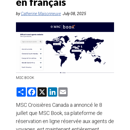
en français
AGENTS DE VOYAGE
by
Catherine Maisonneuve
July 08, 2025
AIR
FORMATION & RESSOURCES
MSC BOOK
S
F
X
L
E
h
a
i
m
a
c
n
a
r
e
k
i
MSC Croisières Canada a annoncé le 8
e
b
e
l
juillet que MSC Book, sa plateforme de
o
d
o
I
réservation en ligne réservée aux agents de
k
n
voyages, est maintenant entièrement