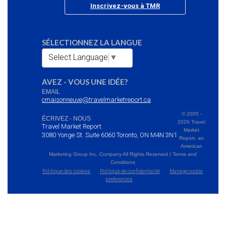
Inscrivez-vous à TMR
SÉLECTIONNEZ LA LANGUE
Select Language
▼
AVEZ - VOUS UNE IDÉE?
EMAIL
cmaisonneuve@travelmarketreport.ca
© 2005 -
ÉCRIVEZ - NOUS
2026 Travel
Travel Market Report
Market
3080 Yonge St. Suite 6060 Toronto, ON M4N 3N1
Report, an
American
Marketing Group Inc. Company All Rights Reserved | Terms and
Conditions
Politique des cookies
Politique de confidentialité
Manage cookie
preferences