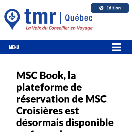
Édition
U.S.A.
English
Canada
English
MENU
Canada
NOUVELLES
Quebec
Français
MSC Book, la
FORFAIT VACANCES
plateforme de
CROISIÈRES
réservation de MSC
HOTELS & RESORTS
Croisières est
désormais disponible
DESTINATIONS