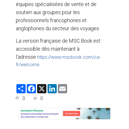
équipes spécialisées de vente et de
soutien aux groupes pour les
professionnels francophones et
anglophones du secteur des voyages.
La version française de MSC Book est
accessible dès maintenant à
l’adresse
https://www.mscbook.com/ca-
fr/welcome
S
F
X
L
E
h
a
i
m
a
c
n
a
0
0
r
e
k
i
e
b
e
l
o
d
o
I
k
n