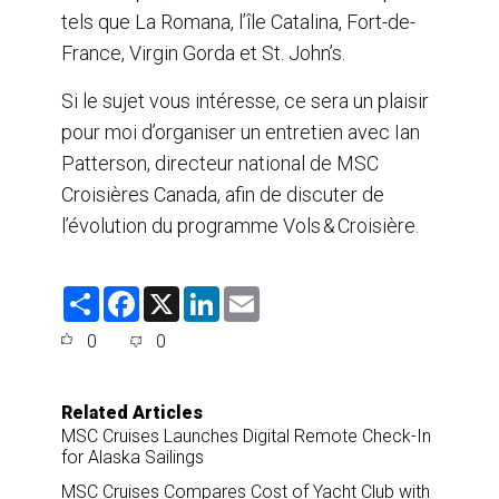
tels que La Romana, l’île Catalina, Fort-de-
France, Virgin Gorda et St. John’s.
Si le sujet vous intéresse, ce sera un plaisir
pour moi d’organiser un entretien avec Ian
Patterson, directeur national de MSC
Croisières Canada, afin de discuter de
l’évolution du programme Vols & Croisière.
S
F
X
L
E
h
a
i
m
a
c
n
a
0
0
r
e
k
i
e
b
e
l
o
d
o
I
Related Articles
k
n
MSC Cruises Launches Digital Remote Check-In
for Alaska Sailings
MSC Cruises Compares Cost of Yacht Club with