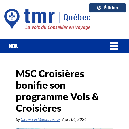
Édition
U.S.A.
English
Canada
English
MENU
Canada
NOUVELLES
Quebec
Français
MSC Croisières
FORFAIT VACANCES
bonifie son
CROISIÈRES
programme Vols &
HOTELS & RESORTS
Croisières
DESTINATIONS
by
Catherine Maisonneuve
April 06, 2026