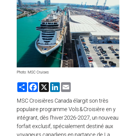
AGENTS DE VOYAGE
AIR
FORMATION & RESSOURCES
Photo: MSC Cruises
S
F
X
L
E
h
a
i
m
a
c
n
a
r
e
k
i
MSC Croisières Canada élargit son très
e
b
e
l
populaire programme Vols & Croisière en y
o
d
o
I
intégrant, dès l’hiver 2026-2027, un nouveau
k
n
forfait exclusif, spécialement destiné aux
voyageurs canadiens en partance de La