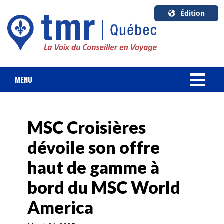
Édition
U.S.A.
English
Canada
English
MENU
Canada
NOUVELLES
Quebec
Français
MSC Croisières
FORFAIT VACANCES
dévoile son offre
CROISIÈRES
haut de gamme à
HOTELS & RESORTS
bord du MSC World
America
DESTINATIONS