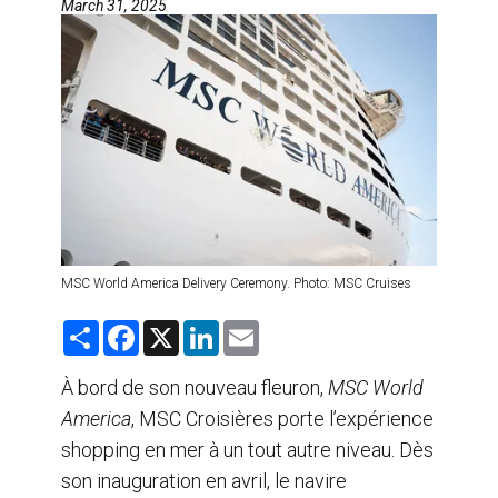
March 31, 2025
AGENTS DE VOYAGE
AIR
FORMATION & RESSOURCES
MSC World America Delivery Ceremony. Photo: MSC Cruises
S
F
X
L
E
h
a
i
m
a
c
n
a
r
e
k
i
À bord de son nouveau fleuron,
MSC World
e
b
e
l
America
, MSC Croisières porte l’expérience
o
d
o
I
shopping en mer à un tout autre niveau. Dès
k
n
son inauguration en avril, le navire