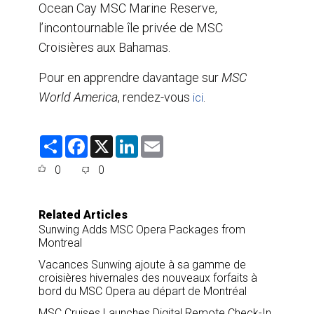
Ocean Cay MSC Marine Reserve,
l’incontournable île privée de MSC
Croisières aux Bahamas.
Pour en apprendre davantage sur
MSC
World America
, rendez-vous
.
ici
S
F
X
L
E
h
a
i
m
a
c
n
a
0
0
r
e
k
i
e
b
e
l
o
d
o
I
Related Articles
k
n
Sunwing Adds MSC Opera Packages from
Montreal
Vacances Sunwing ajoute à sa gamme de
croisières hivernales des nouveaux forfaits à
bord du MSC Opera au départ de Montréal
MSC Cruises Launches Digital Remote Check-In