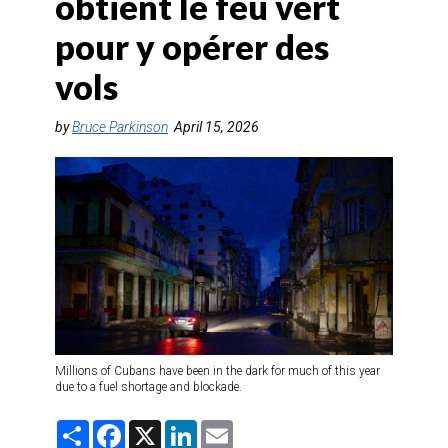
obtient le feu vert
AGENTS DE VOYAGE
pour y opérer des
AIR
vols
FORMATION & RESSOURCES
by
Bruce Parkinson
April 15, 2026
Millions of Cubans have been in the dark for much of this year
due to a fuel shortage and blockade.
S
F
X
L
E
h
a
i
m