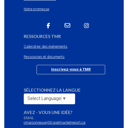
Notre promesse
RESSOURCES TMR
Calendrier des événements
Ressources et documents
Inscrivez-vous à TMR
SÉLECTIONNEZ LA LANGUE
Select Language
▼
AVEZ - VOUS UNE IDÉE?
EMAIL
cmaisonneuve@travelmarketreport.ca