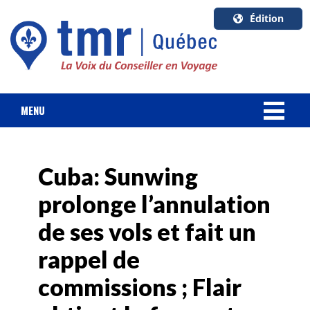
Édition
U.S.A.
English
Canada
English
MENU
Canada
NOUVELLES
Quebec
Français
Cuba: Sunwing
FORFAIT VACANCES
prolonge l’annulation
CROISIÈRES
de ses vols et fait un
HOTELS & RESORTS
rappel de
commissions ; Flair
DESTINATIONS