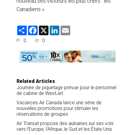
nouveau ses visiteurs les plus chers : les
Canadiens ».
S
F
X
L
E
h
a
i
m
a
c
n
a
0
0
r
e
k
i
e
b
e
l
o
d
o
I
k
n
Related Articles
Journée de piquetage prévue pour le personnel
de cabine de WestJet
Vacances Air Canada lance une série de
nouvelles promotions pour stimuler les
réservations de groupes
Air Transat propose des aubaines sur ses vols
vers l’Europe, l’Afrique, le Sud et les États-Unis