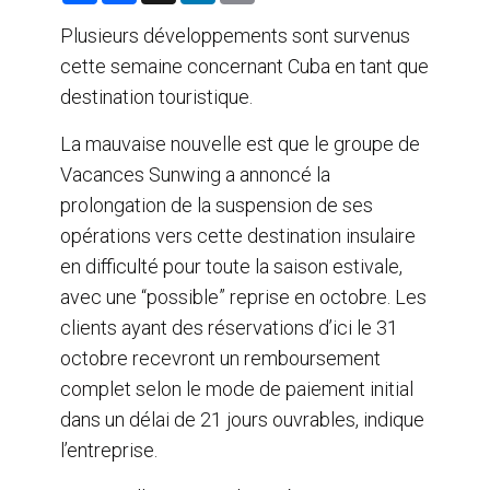
a
c
n
a
r
e
k
i
Plusieurs développements sont survenus
e
b
e
l
cette semaine concernant Cuba en tant que
o
d
o
I
destination touristique.
k
n
La mauvaise nouvelle est que le groupe de
Vacances Sunwing a annoncé la
prolongation de la suspension de ses
opérations vers cette destination insulaire
en difficulté pour toute la saison estivale,
avec une “possible” reprise en octobre. Les
clients ayant des réservations d’ici le 31
octobre recevront un remboursement
complet selon le mode de paiement initial
dans un délai de 21 jours ouvrables, indique
l’entreprise.