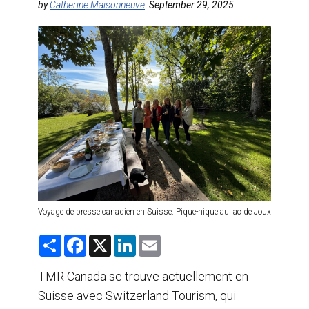
by
Catherine Maisonneuve
September 29, 2025
AGENTS DE VOYAGE
AIR
FORMATION & RESSOURCES
Voyage de presse canadien en Suisse. Pique-nique au lac de Joux
S
F
X
L
E
h
a
i
m
a
c
n
a
r
e
k
i
TMR Canada se trouve actuellement en
e
b
e
l
Suisse avec Switzerland Tourism, qui
o
d
o
I