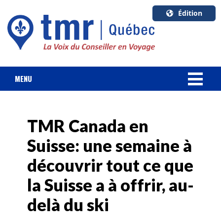
Édition
U.S.A.
English
Canada
English
MENU
Canada
NOUVELLES
Quebec
Français
TMR Canada en
FORFAIT VACANCES
Suisse: une semaine à
CROISIÈRES
découvrir tout ce que
HOTELS & RESORTS
la Suisse a à offrir, au-
delà du ski
DESTINATIONS