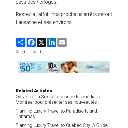
pays des horloges.
Restez à l’affût : nos prochains arrêts seront
Lausanne et ses environs.
S
F
X
L
E
h
a
i
m
a
c
n
a
0
0
r
e
k
i
e
b
e
l
o
d
o
I
k
n
Related Articles
On y était: la Suisse rencontre les médias à
Montréal pour présenter ses nouveautés
Planning Luxury Travel to Paradise Island,
Bahamas
Planning Luxury Travel to Quebec City: A Guide