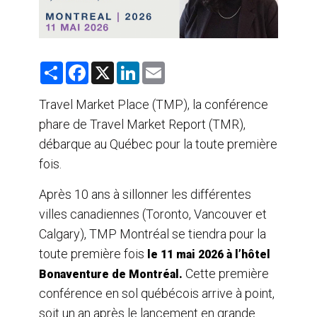
S
F
X
L
E
h
a
i
m
a
c
n
a
r
e
k
i
Travel Market Place (TMP), la conférence
e
b
e
l
phare de Travel Market Report (TMR),
o
d
o
I
débarque au Québec pour la toute première
k
n
fois.
Après 10 ans à sillonner les différentes
villes canadiennes (Toronto, Vancouver et
Calgary), TMP Montréal se tiendra pour la
toute première fois
le 11 mai 2026 à l’hôtel
Cette première
Bonaventure de Montréal.
conférence en sol québécois arrive à point,
soit un an après le lancement en grande