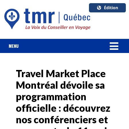
Édition
U.S.A.
English
Canada
English
MENU
Canada
NOUVELLES
Quebec
Français
Travel Market Place
FORFAIT VACANCES
Montréal dévoile sa
CROISIÈRES
programmation
HOTELS & RESORTS
officielle : découvrez
nos conférenciers et
DESTINATIONS