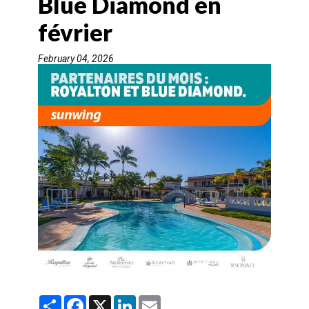
Blue Diamond en
AGENTS DE VOYAGE
février
AIR
February 04, 2026
FORMATION & RESSOURCES
S
F
X
L
E