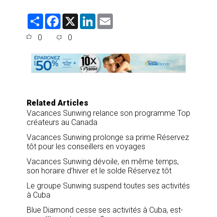
S
F
X
L
E
h
a
i
m
a
c
n
a
0
0
r
e
k
i
e
b
e
l
o
d
o
I
k
n
Related Articles
Vacances Sunwing relance son programme Top
créateurs au Canada
Vacances Sunwing prolonge sa prime Réservez
tôt pour les conseillers en voyages
Vacances Sunwing dévoile, en même temps,
son horaire d’hiver et le solde Réservez tôt
Le groupe Sunwing suspend toutes ses activités
à Cuba
Blue Diamond cesse ses activités à Cuba, est-