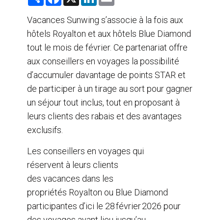
h
a
i
m
a
c
n
a
r
e
k
i
Vacances Sunwing s’associe à la fois aux
e
b
e
l
hôtels Royalton et aux hôtels Blue Diamond
o
d
o
I
tout le mois de février. Ce partenariat offre
k
n
aux conseillers en voyages la possibilité
d’accumuler davantage de points STAR et
de participer à un tirage au sort pour gagner
un séjour tout inclus, tout en proposant à
leurs clients des rabais et des avantages
exclusifs.
Les conseillers en voyages qui
réservent à leurs clients
des vacances dans les
propriétés Royalton ou Blue Diamond
participantes d’ici le 28 février 2026 pour
des voyages ayant lieu jusqu’au