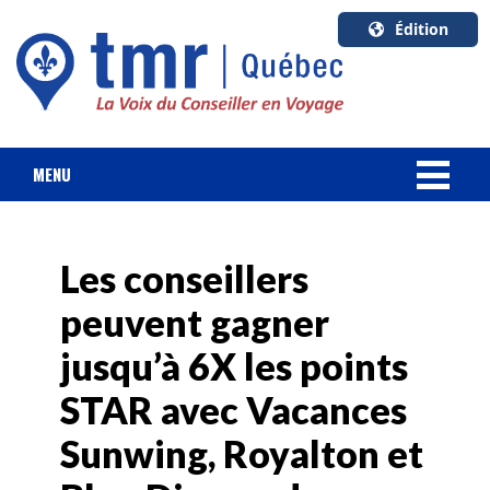
Édition
U.S.A.
English
Canada
English
MENU
Canada
NOUVELLES
Quebec
Français
Les conseillers
FORFAIT VACANCES
peuvent gagner
CROISIÈRES
jusqu’à 6X les points
HOTELS & RESORTS
STAR avec Vacances
Sunwing, Royalton et
DESTINATIONS