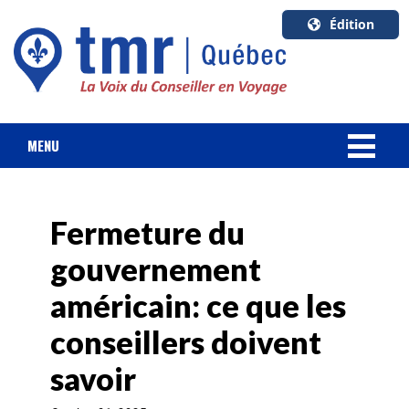
Édition
U.S.A.
English
Canada
English
MENU
Canada
NOUVELLES
Quebec
Français
Fermeture du
FORFAIT VACANCES
gouvernement
CROISIÈRES
américain: ce que les
HOTELS & RESORTS
conseillers doivent
savoir
DESTINATIONS