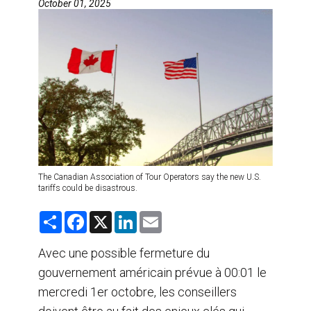
October 01, 2025
AGENTS DE VOYAGE
AIR
FORMATION & RESSOURCES
The Canadian Association of Tour Operators say the new U.S.
tariffs could be disastrous.
S
F
X
L
E
h
a
i
m
a
c
n
a
r
e
k
i
Avec une possible fermeture du
e
b
e
l
gouvernement américain prévue à 00:01 le
o
d
o
I
mercredi 1er octobre, les conseillers
k
n