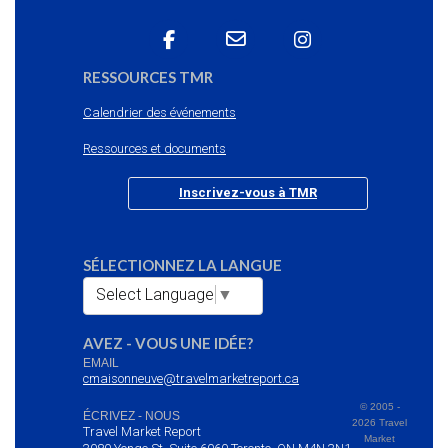
RESSOURCES TMR
Calendrier des événements
Ressources et documents
Inscrivez-vous à TMR
SÉLECTIONNEZ LA LANGUE
Select Language
▼
AVEZ - VOUS UNE IDÉE?
EMAIL
cmaisonneuve@travelmarketreport.ca
© 2005 -
ÉCRIVEZ - NOUS
2026 Travel
Travel Market Report
Market