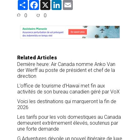
S
F
X
L
E
h
a
i
m
a
c
n
a
0
0
r
e
k
i
e
b
e
l
o
d
o
I
k
n
Related Articles
Dernière heure: Air Canada nomme Anko Van
der Werff au poste de président et chef de la
direction
L’office de tourisme d’Hawaï met fin aux
activités de son bureau canadien géré par VoX
Voici les destinations qui marqueront la fin de
2026
Les tarifs pour les vols domestiques au Canada
demeurent extrêmement élevés, soutenus par
une forte demande
G Adventures dévoile un nouvel itinéraire de luxe