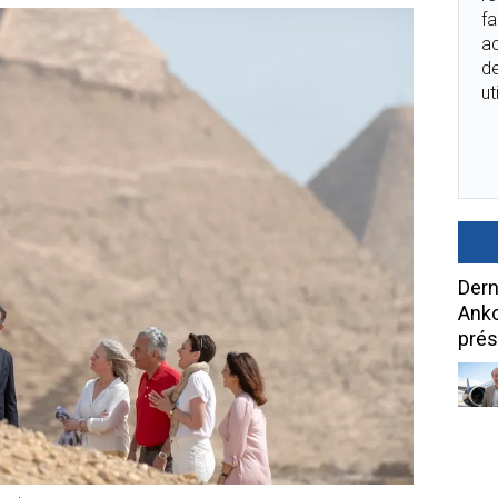
fa
ac
de
ut
Dern
Anko
prés