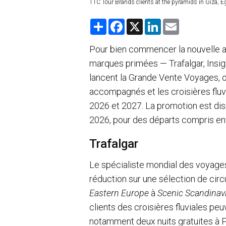
TTC Tour Brands clients at the pyramids in Giza, E
S
F
X
L
E
h
a
i
m
a
c
n
a
r
e
k
i
Pour bien commencer la nouvelle a
e
b
e
l
marques primées — Trafalgar, Insi
o
d
o
I
lancent la Grande Vente Voyages, of
k
n
accompagnés et les croisières fluv
2026 et 2027. La promotion est dis
2026, pour des départs compris ent
Trafalgar
Le spécialiste mondial des voyag
réduction sur une sélection de circ
Eastern Europe
à
Scenic Scandinavi
clients des croisières fluviales pe
notamment deux nuits gratuites à 