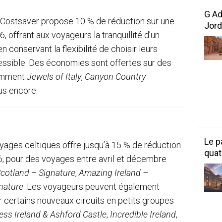
G Ad
Costsaver propose 10 % de réduction sur une
Jord
, offrant aux voyageurs la tranquillité d’un
 conservant la flexibilité de choisir leurs
essible. Des économies sont offertes sur des
tamment
Jewels of Italy
,
Canyon Country
lus encore.
Le p
yages celtiques offre jusqu’à 15 % de réduction
quat
26, pour des voyages entre avril et décembre
Scotland – Signature
,
Amazing Ireland –
nature
. Les voyageurs peuvent également
 certains nouveaux circuits en petits groupes
ess Ireland & Ashford Castle
,
Incredible Ireland
,