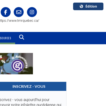
Édition
U.S.A.
ttps://www.tmrquebec.ca/
English
Canada
English
SSOURCES
Canada
Quebec
Français
INSCRIVEZ - VOUS
scrivez - vous aujourd’hui pour
cevoir notre infolettre quotidienne qui