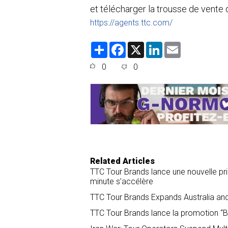
et télécharger la trousse de vente d
https://agents.ttc.com/
S
F
X
L
E
h
a
i
m
a
c
n
a
0
0
r
e
k
i
e
b
e
l
o
d
o
I
k
n
Related Articles
TTC Tour Brands lance une nouvelle pr
minute s’accélère
TTC Tour Brands Expands Australia and
TTC Tour Brands lance la promotion “B