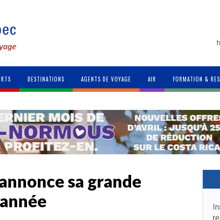
h
ORTS
DESTINATIONS
AGENTS DE VOYAGE
AIR
FORMATION & RE
 annonce sa grande
’année
In
re