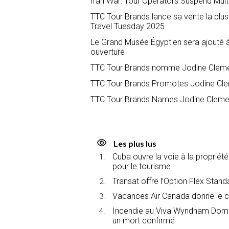
Iran War: Tour Operators Suspend Multip
TTC Tour Brands lance sa vente la plus
Travel Tuesday 2025
Le Grand Musée Égyptien sera ajouté à 
ouverture
TTC Tour Brands nomme Jodine Clemen
TTC Tour Brands Promotes Jodine Clem
TTC Tour Brands Names Jodine Clement
Les plus lus
Cuba ouvre la voie à la propriét
pour le tourisme
Transat offre l’Option Flex Stan
Vacances Air Canada donne le c
Incendie au Viva Wyndham Domin
un mort confirmé