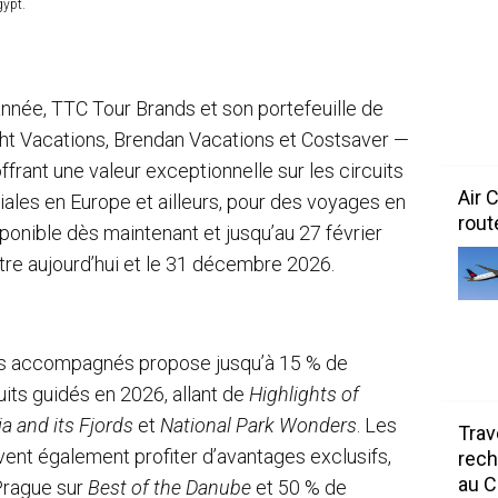
gypt.
nnée, TTC Tour Brands et son portefeuille de
ght Vacations, Brendan Vacations et Costsaver —
frant une valeur exceptionnelle sur les circuits
Air 
iales en Europe et ailleurs, pour des voyages en
rout
ponible dès maintenant et jusqu’au 27 février
re aujourd’hui et le 31 décembre 2026.
es accompagnés propose jusqu’à 15 % de
uits guidés en 2026, allant de
Highlights of
a and its Fjords
et
National Park Wonders
. Les
Trav
uvent également profiter d’avantages exclusifs,
rech
au 
Prague sur
Best of the Danube
et 50 % de