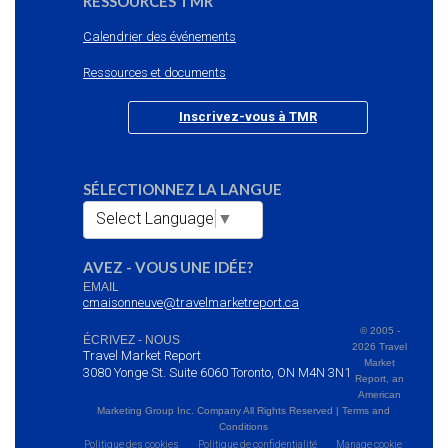
RESSOURCES TMR
Calendrier des événements
Ressources et documents
Inscrivez-vous à TMR
SÉLECTIONNEZ LA LANGUE
Select Language
▼
AVEZ - VOUS UNE IDÉE?
EMAIL
cmaisonneuve@travelmarketreport.ca
© 2005 -
ÉCRIVEZ - NOUS
2026 Travel
Travel Market Report
Market
3080 Yonge St. Suite 6060 Toronto, ON M4N 3N1
Report, an
American
Marketing Group Inc. Company All Rights Reserved | Terms and
Conditions
Politique des cookies
Politique de confidentialité
Manage cookie