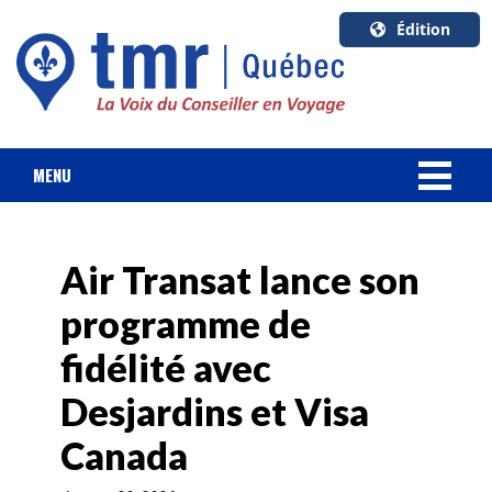
Édition
U.S.A.
English
Canada
English
MENU
Canada
NOUVELLES
Quebec
Français
Air Transat lance son
FORFAIT VACANCES
programme de
CROISIÈRES
fidélité avec
HOTELS & RESORTS
Desjardins et Visa
Canada
DESTINATIONS