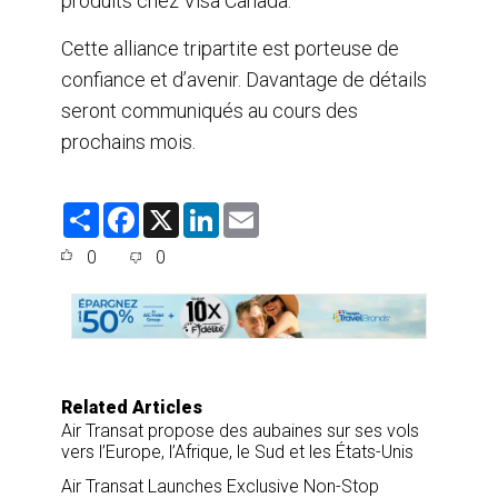
produits chez Visa Canada.
Cette alliance tripartite est porteuse de
confiance et d’avenir. Davantage de détails
seront communiqués au cours des
prochains mois.
S
F
X
L
E
h
a
i
m
a
c
n
a
0
0
r
e
k
i
e
b
e
l
o
d
o
I
k
n
Related Articles
Air Transat propose des aubaines sur ses vols
vers l’Europe, l’Afrique, le Sud et les États-Unis
Air Transat Launches Exclusive Non-Stop