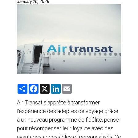
January 20, 2026
AGENTS DE VOYAGE
AIR
FORMATION & RESSOURCES
S
F
X
L
E
h
a
i
m
a
c
n
a
r
e
k
i
Air Transat s’apprête à transformer
e
b
e
l
l’expérience des adeptes de voyage grâce
o
d
o
I
à un nouveau programme de fidélité, pensé
k
n
pour récompenser leur loyauté avec des
avantages accessibles et personnalisés. Ce