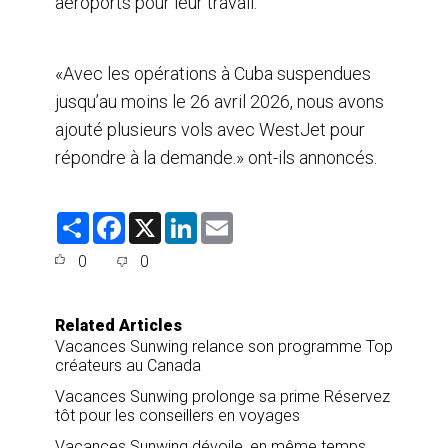
aéroports pour leur travail.
«Avec les opérations à Cuba suspendues
jusqu’au moins le 26 avril 2026, nous avons
ajouté plusieurs vols avec WestJet pour
répondre à la demande.» ont-ils annoncés.
S
F
X
L
E
h
a
i
m
a
c
n
a
0
0
r
e
k
i
e
b
e
l
o
d
o
I
Related Articles
k
n
Vacances Sunwing relance son programme Top
créateurs au Canada
Vacances Sunwing prolonge sa prime Réservez
tôt pour les conseillers en voyages
Vacances Sunwing dévoile, en même temps,