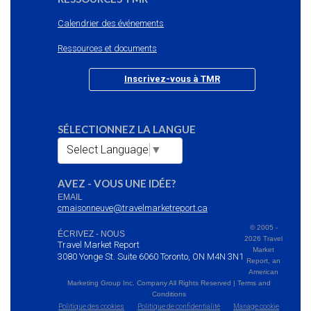
Calendrier des événements
Ressources et documents
Inscrivez-vous à TMR
SÉLECTIONNEZ LA LANGUE
Select Language
▼
AVEZ - VOUS UNE IDÉE?
EMAIL
cmaisonneuve@travelmarketreport.ca
© 2005 -
ÉCRIVEZ - NOUS
2026 Travel
Travel Market Report
Market
3080 Yonge St. Suite 6060 Toronto, ON M4N 3N1
Report, an
American
Marketing Group Inc. Company All Rights Reserved | Terms and
Conditions
Politique des cookies
Politique de confidentialité
Manage cookie