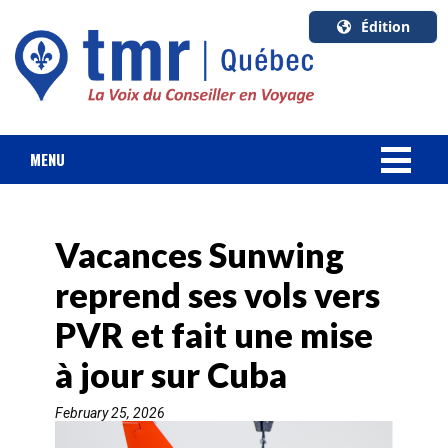
Édition
U.S.A.
English
Canada
English
MENU
Canada
NOUVELLES
Quebec
Français
Vacances Sunwing
FORFAIT VACANCES
reprend ses vols vers
CROISIÈRES
PVR et fait une mise
HOTELS & RESORTS
à jour sur Cuba
February 25, 2026
DESTINATIONS