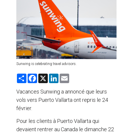
AGENTS DE VOYAGE
AIR
FORMATION & RESSOURCES
Sunwing is celebrating travel advisors.
S
F
X
L
E
h
a
i
m
a
c
n
a
r
e
k
i
Vacances Sunwing a annoncé que leurs
e
b
e
l
vols vers Puerto Vallarta ont repris le 24
o
d
o
I
février.
k
n
Pour les clients à Puerto Vallarta qui
devaient rentrer au Canada le dimanche 22