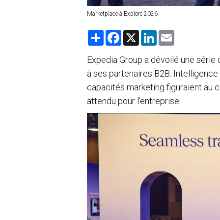
Marketplace à Explore 2026
S
F
X
L
E
h
a
i
m
a
c
n
a
r
e
k
i
Expedia Group a dévoilé une série 
e
b
e
l
à ses partenaires B2B. Intelligence a
o
d
o
I
capacités marketing figuraient au
k
n
attendu pour l’entreprise.