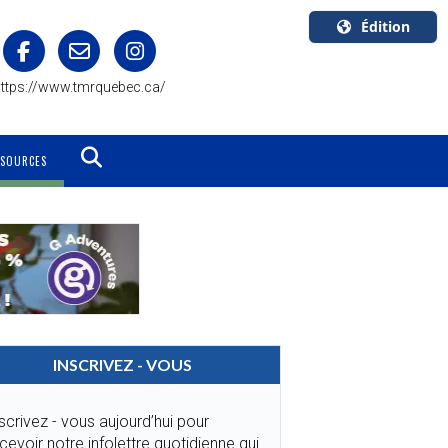
Édition
U.S.A.
ttps://www.tmrquebec.ca/
English
Canada
English
SSOURCES
Canada
Quebec
Français
INSCRIVEZ - VOUS
scrivez - vous aujourd’hui pour
cevoir notre infolettre quotidienne qui