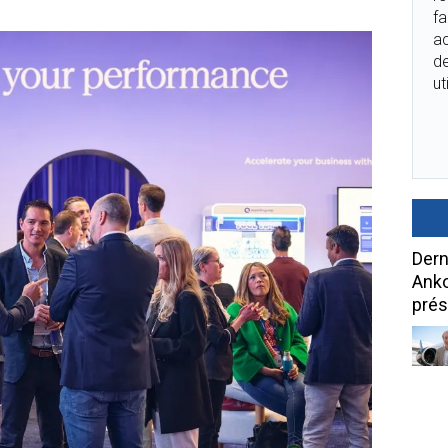
fa
ac
de
ut
Dern
Anko
prés