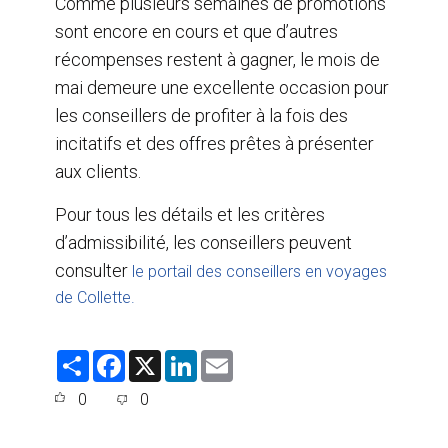
Comme plusieurs semaines de promotions
sont encore en cours et que d’autres
récompenses restent à gagner, le mois de
mai demeure une excellente occasion pour
les conseillers de profiter à la fois des
incitatifs et des offres prêtes à présenter
aux clients.
Pour tous les détails et les critères
d’admissibilité, les conseillers peuvent
consulter
le portail des conseillers en voyages
de Collette.
S
F
X
L
E
h
a
i
m
a
c
n
a
0
0
r
e
k
i
e
b
e
l
o
d