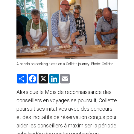
AGENTS DE VOYAGE
AIR
FORMATION & RESSOURCES
A hands-on cooking class on a Collette journey. Photo: Collette
S
F
X
L
E
h
a
i
m
a
c
n
a
r
e
k
i
Alors que le Mois de reconnaissance des
e
b
e
l
conseillers en voyages se poursuit, Collette
o
d
o
I
poursuit ses initatives avec des concours
k
n
et des incitatifs de réservation conçus pour
aider les conseillers à maximiser la période
achalandée des ventes printanières.