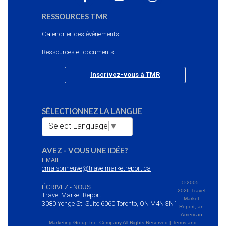
RESSOURCES TMR
Calendrier des événements
Ressources et documents
Inscrivez-vous à TMR
SÉLECTIONNEZ LA LANGUE
Select Language
▼
AVEZ - VOUS UNE IDÉE?
EMAIL
cmaisonneuve@travelmarketreport.ca
© 2005 -
ÉCRIVEZ - NOUS
2026 Travel
Travel Market Report
Market
3080 Yonge St. Suite 6060 Toronto, ON M4N 3N1
Report, an
American
Marketing Group Inc. Company All Rights Reserved | Terms and