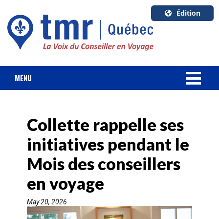
Édition
U.S.A.
English
Canada
English
MENU
Canada
NOUVELLES
Quebec
Français
Collette rappelle ses
FORFAIT VACANCES
initiatives pendant le
CROISIÈRES
Mois des conseillers
HOTELS & RESORTS
en voyage
May 20, 2026
DESTINATIONS