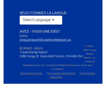
SÉLECTIONNEZ LA LANGUE
Select Language
▼
AVEZ - VOUS UNE IDÉE?
EMAIL
cmaisonneuve@travelmarketreport.ca
© 2005 -
ÉCRIVEZ - NOUS
2026 Travel
Travel Market Report
Market
3080 Yonge St. Suite 6060 Toronto, ON M4N 3N1
Report, an
American
Marketing Group Inc. Company All Rights Reserved | Terms and
Conditions
Politique des cookies
Politique de confidentialité
Manage cookie
preferences