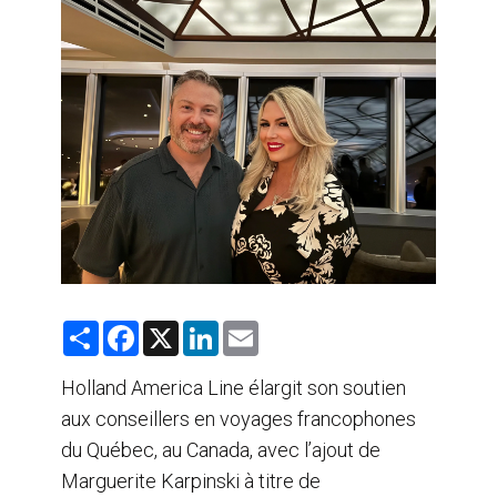
AGENTS DE VOYAGE
AIR
FORMATION & RESSOURCES
S
F
X
L
E
h
a
i
m
a
c
n
a
r
e
k
i
Holland America Line élargit son soutien
e
b
e
l
aux conseillers en voyages francophones
o
d
o
I
du Québec, au Canada, avec l’ajout de
k
n
Marguerite Karpinski à titre de