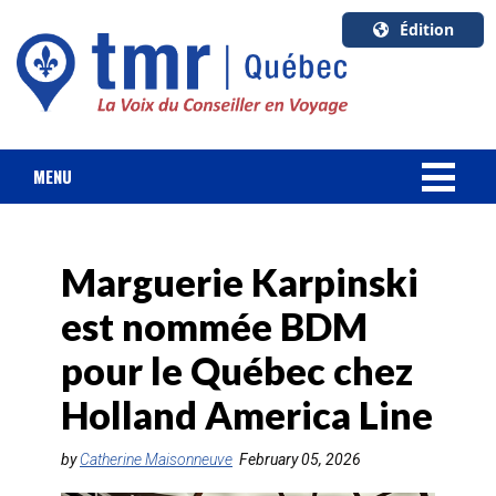
Édition
U.S.A.
English
Canada
English
MENU
Canada
NOUVELLES
Quebec
Français
Marguerie Karpinski
FORFAIT VACANCES
est nommée BDM
CROISIÈRES
pour le Québec chez
HOTELS & RESORTS
Holland America Line
DESTINATIONS
by
Catherine Maisonneuve
February 05, 2026