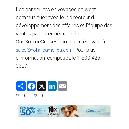
Les conseillers en voyages peuvent
communiquer avec leur directeur du
développement des affaires et l’équipe des
ventes par l’intermédiaire de
OneSourceCruises.com ou en écrivant à
. Pour plus
sales@hollandamerica.com
d’information, composez le 1-800-426-
0327.
S
F
X
L
E
h
a
i
m
a
c
n
a
0
0
r
e
k
i
e
b
e
l
o
d
o
I
k
n