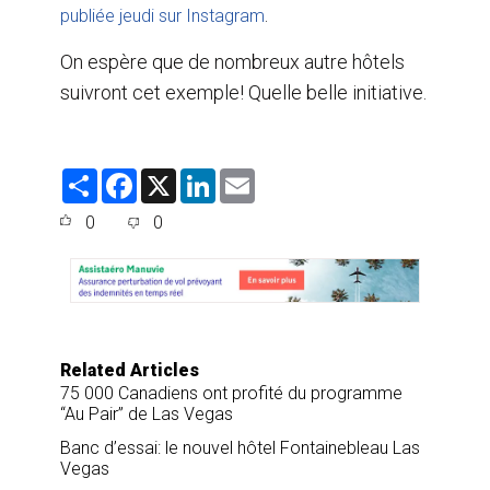
.
publiée jeudi sur Instagram
On espère que de nombreux autre hôtels
suivront cet exemple! Quelle belle initiative.
S
F
X
L
E
h
a
i
m
a
c
n
a
0
0
r
e
k
i
e
b
e
l
o
d
o
I
k
n
Related Articles
75 000 Canadiens ont profité du programme
“Au Pair” de Las Vegas
Banc d’essai: le nouvel hôtel Fontainebleau Las
Vegas