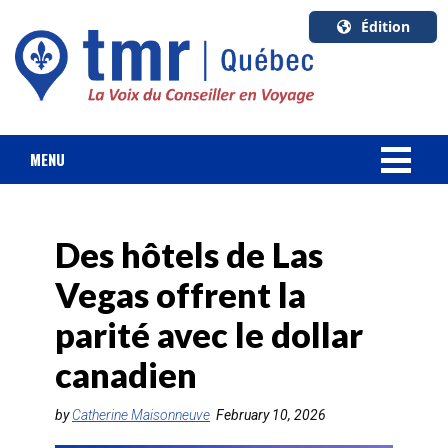
Édition
U.S.A.
English
Canada
English
MENU
Canada
NOUVELLES
Quebec
Français
Des hôtels de Las
FORFAIT VACANCES
Vegas offrent la
CROISIÈRES
parité avec le dollar
HOTELS & RESORTS
canadien
DESTINATIONS
by
Catherine Maisonneuve
February 10, 2026