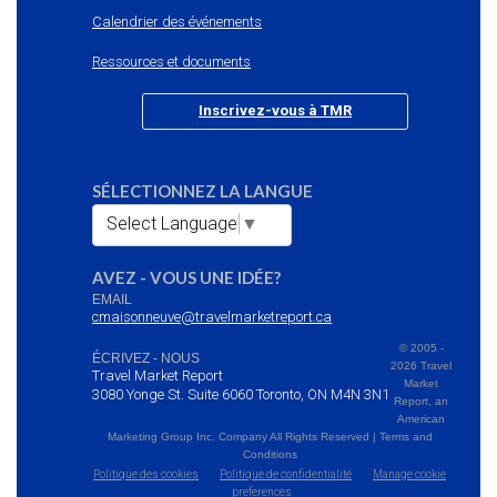
Calendrier des événements
Ressources et documents
Inscrivez-vous à TMR
SÉLECTIONNEZ LA LANGUE
Select Language
▼
AVEZ - VOUS UNE IDÉE?
EMAIL
cmaisonneuve@travelmarketreport.ca
© 2005 -
ÉCRIVEZ - NOUS
2026 Travel
Travel Market Report
Market
3080 Yonge St. Suite 6060 Toronto, ON M4N 3N1
Report, an
American
Marketing Group Inc. Company All Rights Reserved | Terms and
Conditions
Politique des cookies
Politique de confidentialité
Manage cookie
preferences