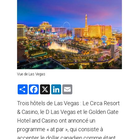
AGENTS DE VOYAGE
AIR
FORMATION & RESSOURCES
Vue de Las Vegas
S
F
X
L
E
h
a
i
m
a
c
n
a
r
e
k
i
Trois hôtels de Las Vegas : Le Circa Resort
e
b
e
l
& Casino, le D Las Vegas et le Golden Gate
o
d
o
I
Hotel and Casino ont annoncé un
k
n
programme « at par », qui consiste à
accepter le dollar canadien comme étant