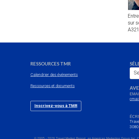
Entr
sur 
A32
RESSOURCES TMR
SÉL
Se
Calendrier des événements
Ressources et documents
AVE
EMAI
cmai
Inscrivez-vous à TMR
ÉCRI
Trave
3080
© 2005 - 2026 Travel Market Report, an American Marketing Group Inc. 