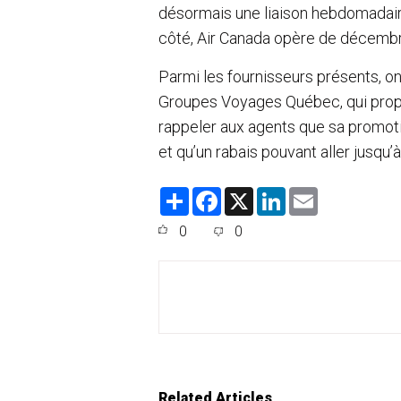
désormais une liaison hebdomadaire
côté, Air Canada opère de décembre
Parmi les fournisseurs présents, on
Groupes Voyages Québec, qui propo
rappeler aux agents que sa promot
et qu’un rabais pouvant aller jusqu’à
S
F
X
L
E
h
a
i
m
a
c
n
a
0
0
r
e
k
i
e
b
e
l
o
d
o
I
k
n
Related Articles