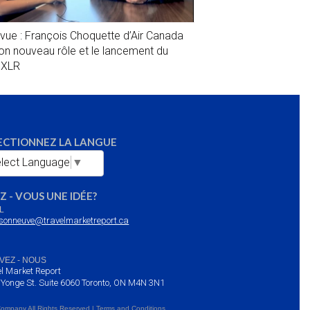
evue : François Choquette d’Air Canada
son nouveau rôle et le lancement du
1XLR
ECTIONNEZ LA LANGUE
lect Language
▼
Z - VOUS UNE IDÉE?
L
sonneuve@travelmarketreport.ca
VEZ - NOUS
l Market Report
 Yonge St. Suite 6060 Toronto, ON M4N 3N1
Company All Rights Reserved | Terms and Conditions