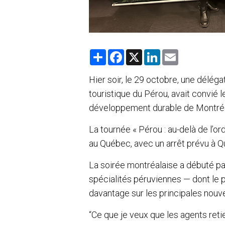
S
F
X
L
E
h
a
i
m
a
c
n
a
r
e
k
i
Hier soir, le 29 octobre, une délég
e
b
e
l
touristique du Pérou, avait convié
o
d
o
I
développement durable de Montréa
k
n
La tournée « Pérou : au-delà de l’o
au Québec, avec un arrêt prévu à Q
La soirée montréalaise a débuté par
spécialités péruviennes — dont le 
davantage sur les principales nouve
“Ce que je veux que les agents reti