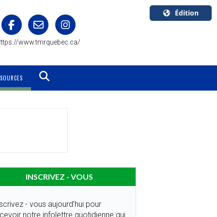
Édition
U.S.A.
ttps://www.tmrquebec.ca/
English
Canada
English
SSOURCES
Canada
Quebec
Français
INSCRIVEZ - VOUS
scrivez - vous aujourd’hui pour
cevoir notre infolettre quotidienne qui