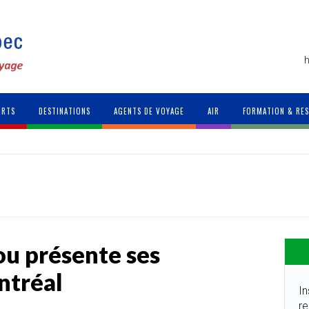
h
ORTS
DESTINATIONS
AGENTS DE VOYAGE
AIR
FORMATION & RE
rou présente ses
ntréal
In
re