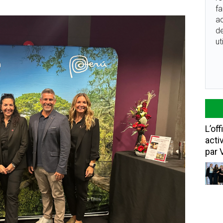
fa
ac
de
ut
L’of
acti
par 