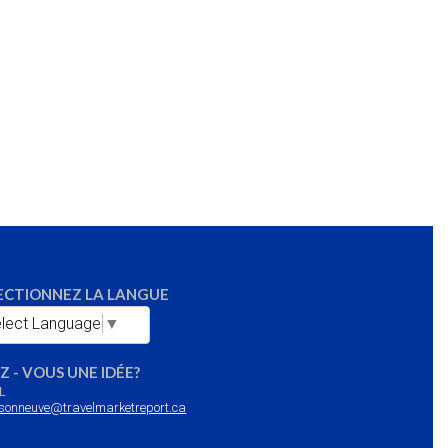
ECTIONNEZ LA LANGUE
lect Language
▼
Z - VOUS UNE IDÉE?
L
sonneuve@travelmarketreport.ca