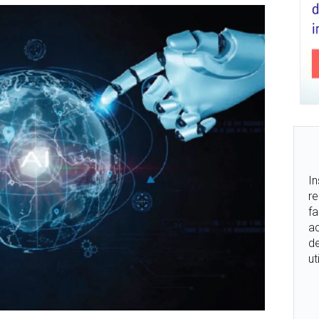
In
re
fa
ac
de
ut