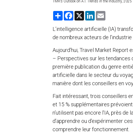
TMR’s Outlook on A.I. Trends in the Industry, 2025
S
F
X
L
E
h
a
i
m
a
c
n
a
r
e
k
i
L’intelligence artificielle (IA) tra
e
b
e
l
de nombreux acteurs de l’industrie
o
d
o
I
k
n
Aujourd’hui, Travel Market Report e
– Perspectives sur les tendances de l
première publication du genre enti
artificielle dans le secteur du voyage
manière dont les conseillers en voy
Fait intéressant, trois conseillers e
et 15 % supplémentaires prévoient
n’utilisent pas encore l’IA, près de
d’apprendre ou d’expérimenter ces 
comprendre leur fonctionnement.