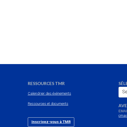
RESSOURCES TMR
SÉL
Se
Calendrier des événements
Ressources et documents
AVE
EMAI
cmai
Inscrivez-vous à TMR