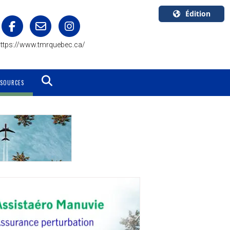
Édition
U.S.A.
ttps://www.tmrquebec.ca/
English
Canada
English
SSOURCES
Canada
Quebec
Français