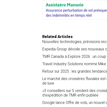
o
d
o
I
k
n
Related Articles
Nouvelles technologies, prévisions recor
Expedia Group dévoile ses nouveaux ou
TMR Canada à Explore 2026 : un coup d
Travel Industry Solutions nomme Mike 
Retour sur 2025 : les grandes tendanc
Le marché des croisières fluviales es
de luxe
«3 conseillers sur 5 vendent des croisi
d’expédition de TMR enfin publiée
Google lance Offre de vols, un nouvel o