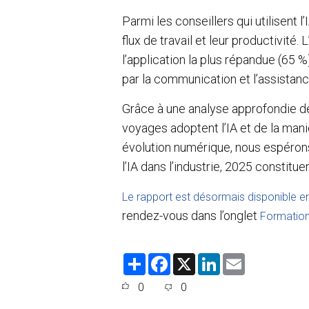
Parmi les conseillers qui utilisent l
flux de travail et leur productivité
l’application la plus répandue (65 %
par la communication et l’assistanc
Grâce à une analyse approfondie de
voyages adoptent l’IA et de la mani
évolution numérique, nous espéro
l’IA dans l’industrie, 2025 constitu
Le rapport est désormais disponible en
rendez-vous dans l’onglet
Formatio
S
F
X
L
E
h
a
i
m
a
c
n
a
0
0
r
e
k
i
e
b
e
l