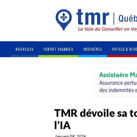
NOUVELLES
FORFAIT VACANCES
CROISIÈRES
HOTELS & RES
TMR dévoile sa t
l’IA
January 08, 2026