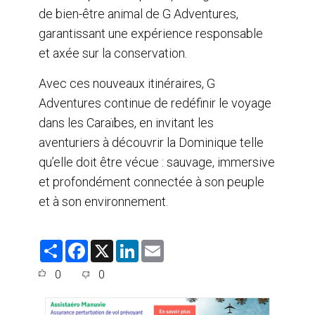
de bien-être animal de G Adventures,
garantissant une expérience responsable
et axée sur la conservation.
Avec ces nouveaux itinéraires, G
Adventures continue de redéfinir le voyage
dans les Caraïbes, en invitant les
aventuriers à découvrir la Dominique telle
qu’elle doit être vécue : sauvage, immersive
et profondément connectée à son peuple
et à son environnement.
S
F
X
L
E
h
a
i
m
a
c
n
a
0
0
r
e
k
i
e
b
e
l
o
d
o
I