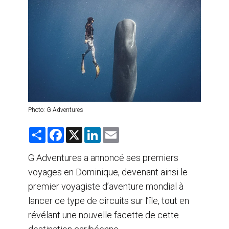
AGENTS DE VOYAGE
AIR
FORMATION & RESSOURCES
Photo: G Adventures
S
F
X
L
E
h
a
i
m
a
c
n
a
r
e
k
i
G Adventures a annoncé ses premiers
e
b
e
l
voyages en Dominique, devenant ainsi le
o
d
o
I
premier voyagiste d’aventure mondial à
k
n
lancer ce type de circuits sur l’île, tout en
révélant une nouvelle facette de cette