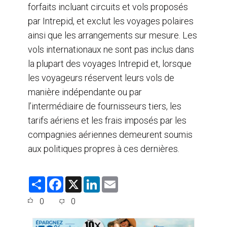
forfaits incluant circuits et vols proposés
par Intrepid, et exclut les voyages polaires
ainsi que les arrangements sur mesure. Les
vols internationaux ne sont pas inclus dans
la plupart des voyages Intrepid et, lorsque
les voyageurs réservent leurs vols de
manière indépendante ou par
l’intermédiaire de fournisseurs tiers, les
tarifs aériens et les frais imposés par les
compagnies aériennes demeurent soumis
aux politiques propres à ces dernières.
S
F
X
L
E
h
a
i
m
a
c
n
a
0
0
r
e
k
i
e
b
e
l
o
d