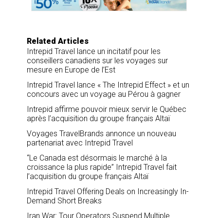
o
I
k
n
Related Articles
Intrepid Travel lance un incitatif pour les
conseillers canadiens sur les voyages sur
mesure en Europe de l’Est
Intrepid Travel lance « The Intrepid Effect » et un
concours avec un voyage au Pérou à gagner
Intrepid affirme pouvoir mieux servir le Québec
après l’acquisition du groupe français Altaï
Voyages TravelBrands annonce un nouveau
partenariat avec Intrepid Travel
“Le Canada est désormais le marché à la
croissance la plus rapide” Intrepid Travel fait
l’acquisition du groupe français Altaï
Intrepid Travel Offering Deals on Increasingly In-
Demand Short Breaks
Iran War: Tour Operators Suspend Multiple