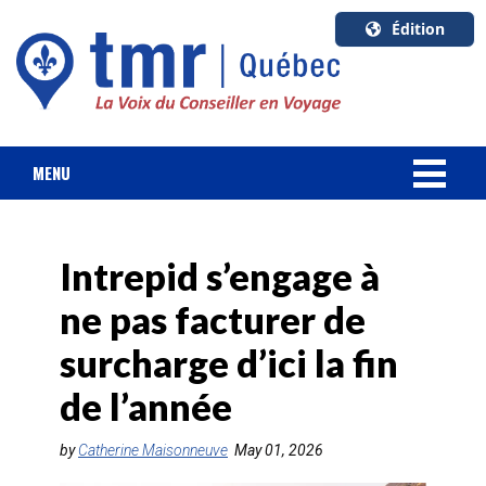
Édition
U.S.A.
English
Canada
English
MENU
Canada
NOUVELLES
Quebec
Français
Intrepid s’engage à
FORFAIT VACANCES
ne pas facturer de
CROISIÈRES
surcharge d’ici la fin
HOTELS & RESORTS
de l’année
DESTINATIONS
by
Catherine Maisonneuve
May 01, 2026