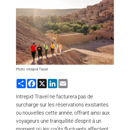
AGENTS DE VOYAGE
AIR
FORMATION & RESSOURCES
Photo: Intrepid Travel
S
F
X
L
E
h
a
i
m
a
c
n
a
r
e
k
i
Intrepid Travel ne facturera pas de
e
b
e
l
surcharge sur les réservations existantes
o
d
o
I
ou nouvelles cette année, offrant ainsi aux
k
n
voyageurs une tranquillité d’esprit à un
moment où les coûts fluctuants affectent