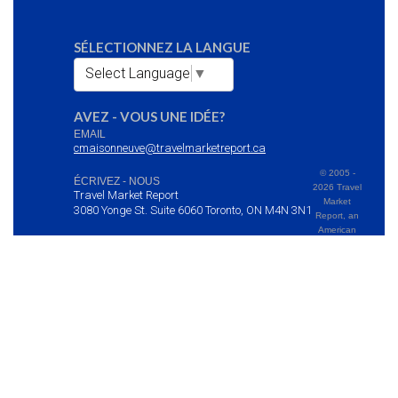
SÉLECTIONNEZ LA LANGUE
Select Language
▼
AVEZ - VOUS UNE IDÉE?
EMAIL
cmaisonneuve@travelmarketreport.ca
© 2005 -
ÉCRIVEZ - NOUS
2026 Travel
Travel Market Report
Market
3080 Yonge St. Suite 6060 Toronto, ON M4N 3N1
Report, an
American
Marketing Group Inc. Company All Rights Reserved | Terms and
Conditions
Politique des cookies
Politique de confidentialité
Manage cookie
preferences