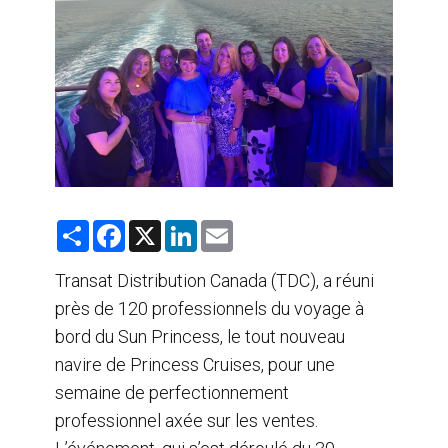
AGENTS DE VOYAGE
AIR
FORMATION & RESSOURCES
S
F
X
L
E
h
a
i
m
a
c
n
a
r
e
k
i
Transat Distribution Canada (TDC), a réuni
e
b
e
l
près de 120 professionnels du voyage à
o
d
o
I
bord du Sun Princess, le tout nouveau
k
n
navire de Princess Cruises, pour une
semaine de perfectionnement
professionnel axée sur les ventes.