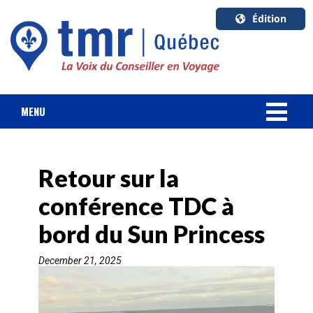
Édition
U.S.A.
English
Canada
English
MENU
Canada
NOUVELLES
Quebec
Français
Retour sur la
FORFAIT VACANCES
conférence TDC à
CROISIÈRES
bord du Sun Princess
HOTELS & RESORTS
December 21, 2025
DESTINATIONS