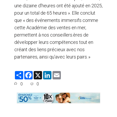
une dizaine d’heures ont été ajouté en 2025,
pour un total de 65 heures ». Elle conclut
que « des événements immersifs comme
cette Académie des ventes en mer,
permettent à nos conseillers.ères de
développer leurs compétences tout en
créant des liens précieux avec nos
partenaires, ainsi qu’avec leurs pairs. »
S
F
X
L
E
h
a
i
m
a
c
n
a
0
0
r
e
k
i
e
b
e
l
o
d
o
I
k
n