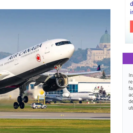
In
re
fa
ac
de
ut