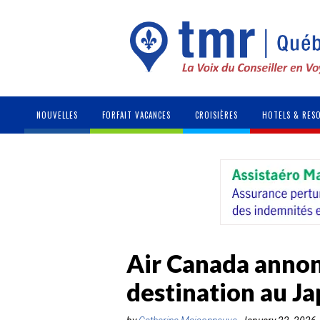
NOUVELLES
FORFAIT VACANCES
CROISIÈRES
HOTELS & RES
Air Canada annon
destination au J