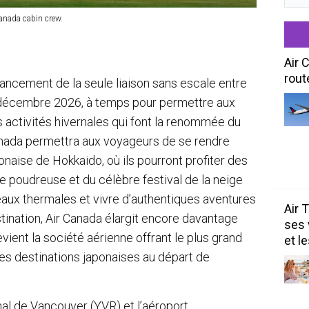
Canada cabin crew.
Air 
rout
lancement de la seule liaison sans escale entre
 décembre 2026, à temps pour permettre aux
s activités hivernales qui font la renommée du
anada permettra aux voyageurs de se rendre
naise de Hokkaido, où ils pourront profiter des
e poudreuse et du célèbre festival de la neige
aux thermales et vivre d’authentiques aventures
Air 
stination, Air Canada élargit encore davantage
ses 
vient la société aérienne offrant le plus grand
et l
es destinations japonaises au départ de
onal de Vancouver (YVR) et l’aéroport