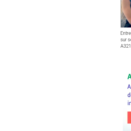
Entr
sur 
A32