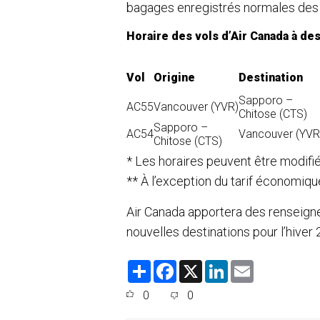
bagages enregistrés normales des v
Horaire des vols d’Air Canada à des
Vol
Origine
Destination
Sapporo –
AC55
Vancouver (YVR)
Chitose (CTS)
Sapporo –
AC54
Vancouver (YVR
Chitose (CTS)
* Les horaires peuvent être modifié
** À l’exception du tarif économiqu
Air Canada apportera des renseig
nouvelles destinations pour l’hive
S
F
X
L
E
h
a
i
m
a
c
n
a
0
0
r
e
k
i
e
b
e
l