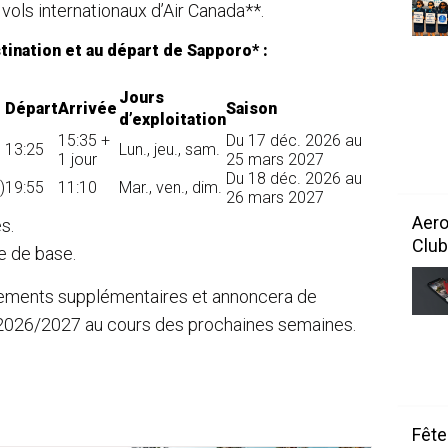
ols internationaux d’Air Canada**.
tination et au départ de Sapporo* :
Jours
Départ
Arrivée
Saison
d’exploitation
15:35 +
Du 17 déc. 2026 au
13:25
Lun., jeu., sam.
1 jour
25 mars 2027
Du 18 déc. 2026 au
)
19:55
11:10
Mar., ven., dim.
26 mars 2027
Aero
s.
Club
e de base.
nements supplémentaires et annoncera de
r 2026/2027 au cours des prochaines semaines.
Fête