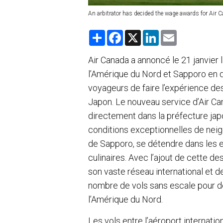
An arbitrator has decided the wage awards for Air 
S
F
X
L
E
h
a
i
m
a
c
n
a
r
e
k
i
Air Canada a annoncé le 21 janvier 
e
b
e
l
l’Amérique du Nord et Sapporo en
o
d
o
I
voyageurs de faire l’expérience de
k
n
Japon. Le nouveau service d’Air C
directement dans la préfecture japo
conditions exceptionnelles de neig
de Sapporo, se détendre dans les e
culinaires. Avec l’ajout de cette de
son vaste réseau international et de
nombre de vols sans escale pour d
l’Amérique du Nord.
Les vols entre l’aéroport internati