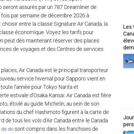
 seront assurés par un 787 Dreamliner de
is fois par semaine de décembre 2026 à
hoisir entre la classe Signature Air Canada, la
Les 
classe économique. Voyez les tarifs pour
Can
On peut dès maintenant réserver des places
élev
dem
ences de voyages et des Centres de services
laces, Air Canada est le principal transporteur
nouveau service hivernal pour Sapporo vient en
oute l’année pour Tokyo Narita et
rte estivale d’Osaka Kansai. Air Canada est fière
o, étoilé au guide Michelin, au sein de son
éations du chef Hashimoto figurent à la carte de
Jour
rd de tous les vols d’Air Canada entre le Canada
pers
sont compris dans les franchises de
 de ski