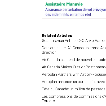
o
d
o
I
k
n
Related Articles
Scandinavian Airlines CEO Anko Van der
Dernière heure: Air Canada nomme Anko
direction
Air Canada suspend de nouvelles routes
Air Canada Makes Cuts or Postponeme
Aeroplan Partners with Airport-Focuse
Aeroplan annonce un partenariat avec 
Fête du Canada: un million de passage
Les compressions de commissions d’Air
Toronto