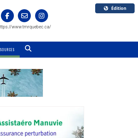
Édition
U.S.A.
ttps://www.tmrquebec.ca/
English
Canada
English
SSOURCES
Canada
Quebec
Français