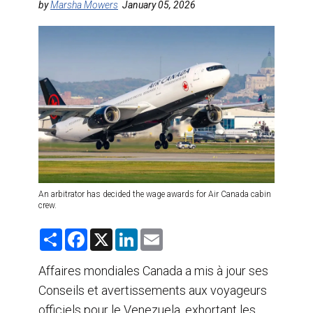
by
Marsha Mowers
January 05, 2026
AGENTS DE VOYAGE
AIR
FORMATION & RESSOURCES
An arbitrator has decided the wage awards for Air Canada cabin
crew.
S
F
X
L
E
h
a
i
m
a
c
n
a
r
e
k
i
Affaires mondiales Canada a mis à jour ses
e
b
e
l
Conseils et avertissements aux voyageurs
o
d
o
I
officiels pour le Venezuela, exhortant les
k
n