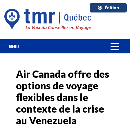
Édition
U.S.A.
English
Canada
English
MENU
Canada
NOUVELLES
Quebec
Français
Air Canada offre des
FORFAIT VACANCES
options de voyage
CROISIÈRES
flexibles dans le
HOTELS & RESORTS
contexte de la crise
au Venezuela
DESTINATIONS