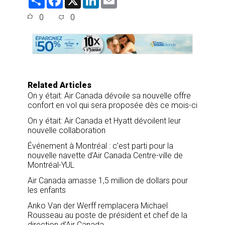
h
a
i
m
a
c
n
a
0
0
r
e
k
i
e
b
e
l
o
d
o
I
k
n
Related Articles
On y était: Air Canada dévoile sa nouvelle offre
confort en vol qui sera proposée dès ce mois-ci
On y était: Air Canada et Hyatt dévoilent leur
nouvelle collaboration
Événement à Montréal : c’est parti pour la
nouvelle navette d’Air Canada Centre-ville de
Montréal-YUL
Air Canada amasse 1,5 million de dollars pour
les enfants
Anko Van der Werff remplacera Michael
Rousseau au poste de président et chef de la
direction d’Air Canada