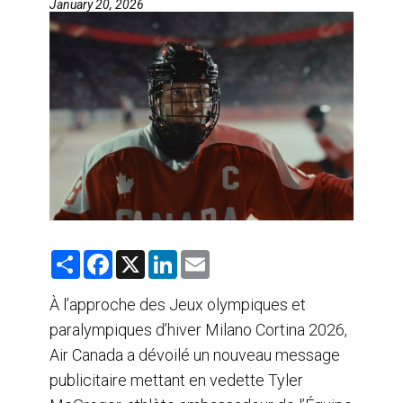
January 20, 2026
AGENTS DE VOYAGE
AIR
FORMATION & RESSOURCES
S
F
X
L
E
h
a
i
m
a
c
n
a
r
e
k
i
À l’approche des Jeux olympiques et
e
b
e
l
paralympiques d’hiver Milano Cortina 2026,
o
d
o
I
Air Canada a dévoilé un nouveau message
k
n
publicitaire mettant en vedette Tyler