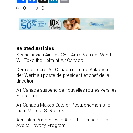
h
a
i
m
a
c
n
a
0
0
r
e
k
i
e
b
e
l
o
d
o
I
k
n
Related Articles
Scandinavian Airlines CEO Anko Van der Werff
Will Take the Helm at Air Canada
Dernière heure: Air Canada nomme Anko Van
der Werff au poste de président et chef de la
direction
Air Canada suspend de nouvelles routes vers les
États-Unis
Air Canada Makes Cuts or Postponements to
Eight More U.S. Routes
Aeroplan Partners with Airport-Focused Club
Avolta Loyalty Program