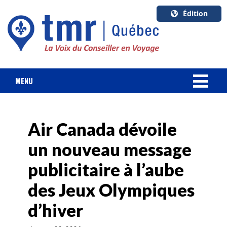
Édition
U.S.A.
English
Canada
English
MENU
Canada
NOUVELLES
Quebec
Français
Air Canada dévoile
FORFAIT VACANCES
un nouveau message
CROISIÈRES
publicitaire à l’aube
HOTELS & RESORTS
des Jeux Olympiques
d’hiver
DESTINATIONS