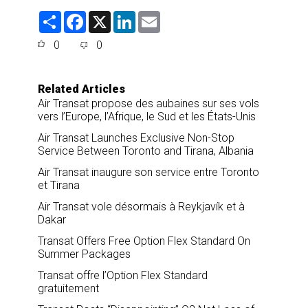
S
F
X
L
E
h
a
i
m
a
c
n
a
0
0
r
e
k
i
e
b
e
l
o
d
o
I
Related Articles
k
n
Air Transat propose des aubaines sur ses vols
vers l’Europe, l’Afrique, le Sud et les États-Unis
Air Transat Launches Exclusive Non-Stop
Service Between Toronto and Tirana, Albania
Air Transat inaugure son service entre Toronto
et Tirana
Air Transat vole désormais à Reykjavík et à
Dakar
Transat Offers Free Option Flex Standard On
Summer Packages
Transat offre l’Option Flex Standard
gratuitement