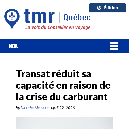
Édition
U.S.A.
English
Canada
English
MENU
Canada
NOUVELLES
Quebec
Français
Transat réduit sa
FORFAIT VACANCES
capacité en raison de
CROISIÈRES
la crise du carburant
HOTELS & RESORTS
by
Marsha Mowers
April 22, 2026
DESTINATIONS