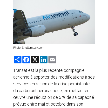
AGENTS DE VOYAGE
AIR
FORMATION & RESSOURCES
Photo: Shutterstock.com
S
F
X
L
E
h
a
i
m
a
c
n
a
r
e
k
i
Transat est la plus récente compagnie
e
b
e
l
aérienne à apporter des modifications à ses
o
d
o
I
services en raison de la crise persistante
k
n
du carburant aéronautique, en mettant en
œuvre une réduction de 6 % de sa capacité
prévue entre mai et octobre dans son