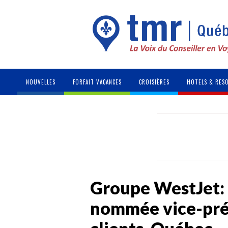
NOUVELLES
FORFAIT VACANCES
CROISIÈRES
HOTELS & RES
Groupe WestJet: 
nommée vice-pré