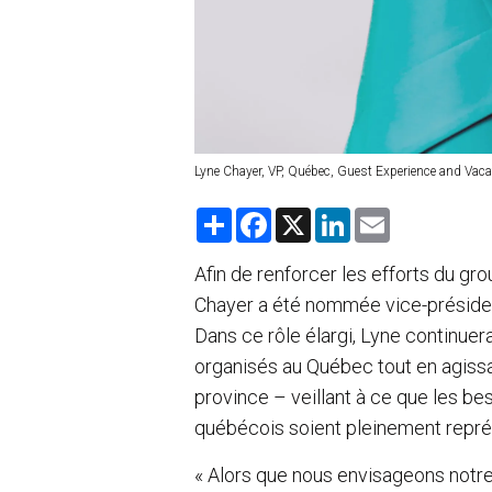
Lyne Chayer, VP, Québec, Guest Experience and Vac
S
F
X
L
E
h
a
i
m
a
c
n
a
r
e
k
i
Afin de renforcer les efforts du g
e
b
e
l
Chayer a été nommée vice-présiden
o
d
o
I
Dans ce rôle élargi, Lyne continue
k
n
organisés au Québec tout en agissan
province – veillant à ce que les b
québécois soient pleinement représ
« Alors que nous envisageons notr