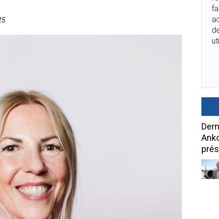
fa
ac
25
de
ut
Dern
Anko
prés