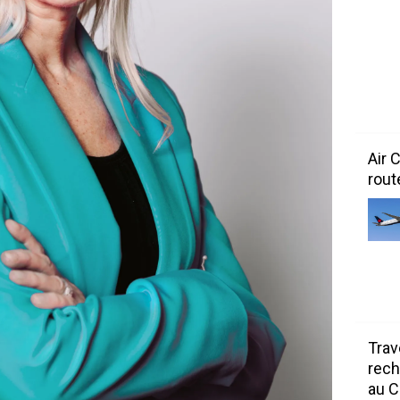
Air 
rout
Trav
rech
au 