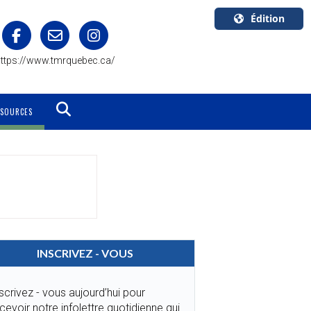
Édition
U.S.A.
ttps://www.tmrquebec.ca/
English
Canada
English
SSOURCES
Canada
Quebec
Français
INSCRIVEZ - VOUS
scrivez - vous aujourd’hui pour
cevoir notre infolettre quotidienne qui