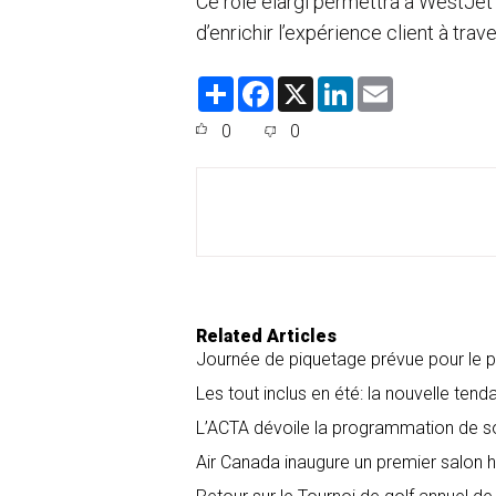
Ce rôle élargi permettra à WestJet
d’enrichir l’expérience client à trav
S
F
X
L
E
h
a
i
m
a
c
n
a
0
0
r
e
k
i
e
b
e
l
o
d
o
I
k
n
Related Articles
Journée de piquetage prévue pour le 
Les tout inclus en été: la nouvelle tend
L’ACTA dévoile la programmation de 
Air Canada inaugure un premier salon