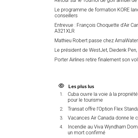
Retour sur le Tournoi de golf annuel
Le programme de formation KORE lance
conseillers
Entrevue : François Choquette d’Air Ca
A321XLR
Mathieu Robert passe chez AmaWate
Le président de WestJet, Diederik Pen,
Porter Airlines retire finalement son 
Les plus lus
Cuba ouvre la voie à la propriét
pour le tourisme
Transat offre l’Option Flex Stan
Vacances Air Canada donne le c
Incendie au Viva Wyndham Domin
un mort confirmé