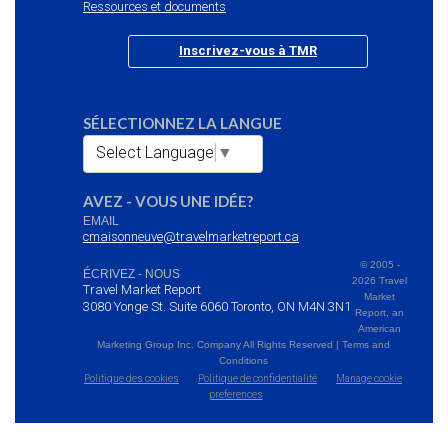
Ressources et documents
Inscrivez-vous à TMR
SÉLECTIONNEZ LA LANGUE
Select Language
▼
AVEZ - VOUS UNE IDÉE?
EMAIL
cmaisonneuve@travelmarketreport.ca
© 2005 -
ÉCRIVEZ - NOUS
2026 Travel
Travel Market Report
Market
3080 Yonge St. Suite 6060 Toronto, ON M4N 3N1
Report, an
American
Marketing Group Inc. Company All Rights Reserved | Terms and
Conditions
Politique des cookies
Politique de confidentialité
Manage cookie
preferences