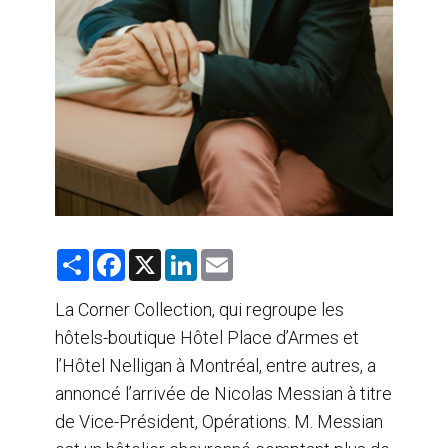
S
F
X
L
E
h
a
i
m
a
c
n
a
r
e
k
i
La Corner Collection, qui regroupe les
e
b
e
l
hôtels-boutique Hôtel Place d’Armes et
o
d
o
I
l’Hôtel Nelligan à Montréal, entre autres, a
k
n
annoncé l’arrivée de Nicolas Messian à titre
de Vice-Président, Opérations. M. Messian