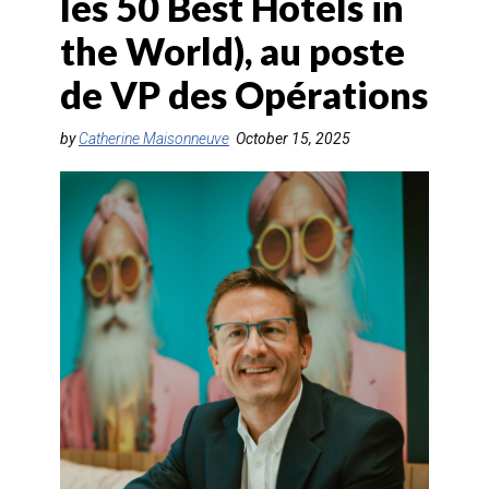
les 50 Best Hotels in
AGENTS DE VOYAGE
the World), au poste
AIR
de VP des Opérations
FORMATION & RESSOURCES
by
Catherine Maisonneuve
October 15, 2025