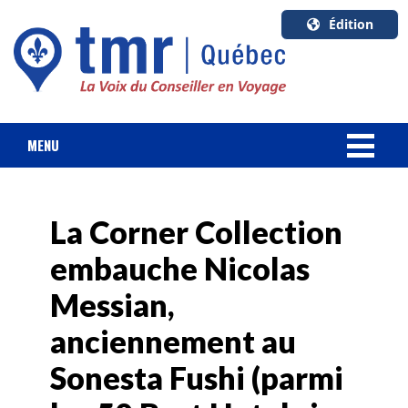
Édition
U.S.A.
English
Canada
English
MENU
Canada
NOUVELLES
Quebec
Français
La Corner Collection
FORFAIT VACANCES
embauche Nicolas
CROISIÈRES
Messian,
HOTELS & RESORTS
anciennement au
Sonesta Fushi (parmi
DESTINATIONS