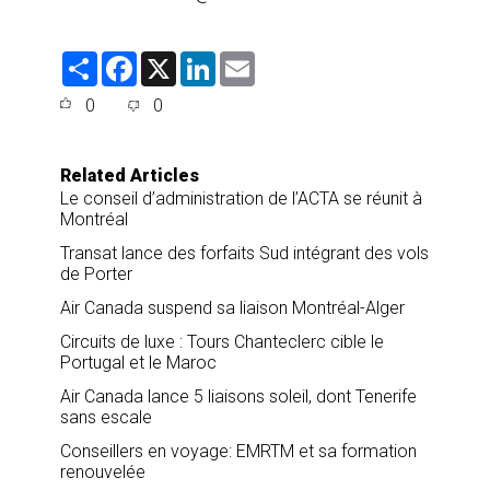
S
F
X
L
E
h
a
i
m
a
c
n
a
0
0
r
e
k
i
e
b
e
l
o
d
o
I
Related Articles
k
n
Le conseil d’administration de l’ACTA se réunit à
Montréal
Transat lance des forfaits Sud intégrant des vols
de Porter
Air Canada suspend sa liaison Montréal-Alger
Circuits de luxe : Tours Chanteclerc cible le
Portugal et le Maroc
Air Canada lance 5 liaisons soleil, dont Tenerife
sans escale
Conseillers en voyage: EMRTM et sa formation
renouvelée